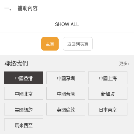
一、 補助內容
SHOW ALL
療養(補償)等補助主要包括「療養補助」及「療養
費用支付」。
主頁
返回列表頁
療養補助：遭受工傷的勞動者可以在工傷醫
院或其他指定的醫療機構、藥局，免費接受
聯絡我們
更多+
治療或領取藥物。
中國香港
中國深圳
中國上海
療養費用支付：遭受工傷的勞動者在附近無
工傷醫院或其他指定醫療機構、藥局時，被
中國北京
中國台灣
新加坡
迫前往非指定的醫院、醫療機構、藥局接受
治療或領取藥物，之後可報銷治療或藥物費
美國紐約
英國倫敦
日本東京
用。
馬來西亞
療養(補償)等補助的對象費用包括治療費、住院