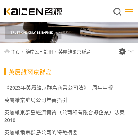
繁體中文
主頁
關於啓源
服務範圍
主頁
>
離岸公司註冊
>
英屬維爾京群島
新聞中心
資料庫
英屬維爾京群島
出版刊物
《2023年英屬維京群島商業公司法》- 周年申報
常見問題
英屬維京群島公司年審指引
聯絡我們
英屬維京群島經濟實質（公司和有限合夥企業）法案
2018
英屬維爾京群島公司的特徵摘要