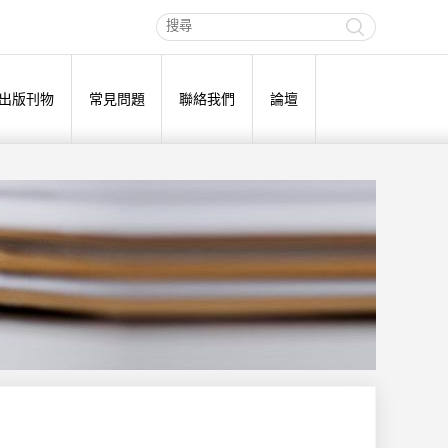
出版刊物
常見問題
聯絡我們
論壇