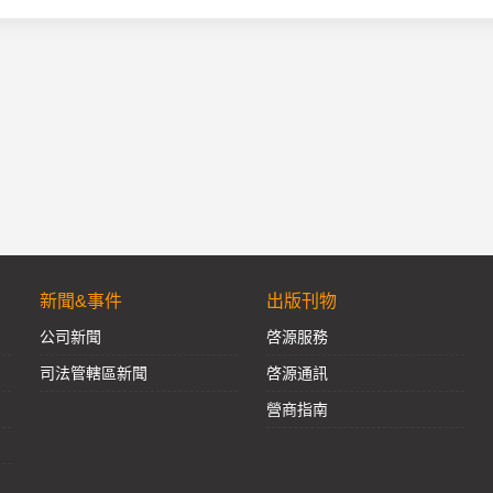
新聞&事件
出版刊物
公司新聞
啓源服務
司法管轄區新聞
啓源通訊
營商指南