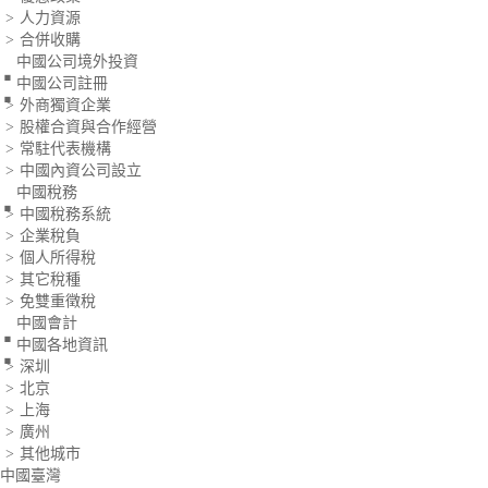
人力資源
>
.
合併收購
>
.
中國公司境外投資
中國公司註冊
外商獨資企業
>
股權合資與合作經營
>
常駐代表機構
>
.
中國內資公司設立
>
中國稅務
中國稅務系統
>
企業稅負
>
個人所得稅
>
其它稅種
>
.
免雙重徵稅
>
.
中國會計
中國各地資訊
深圳
>
北京
>
上海
>
廣州
>
其他城市
>
中國臺灣