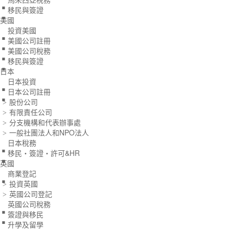
.
移民與簽證
.
美國
.
投資美國
.
美國公司註冊
.
美國公司稅務
移民與簽證
.
日本
.
日本投資
日本公司註冊
股份公司
>
有限責任公司
>
分支機構和代表辦事處
>
.
一般社團法人和NPO法人
>
.
日本稅務
移民・簽證・許可&HR
.
英國
商業登記
投資英國
>
.
英國公司登記
>
.
英國公司稅務
.
簽證與移民
升學及留學