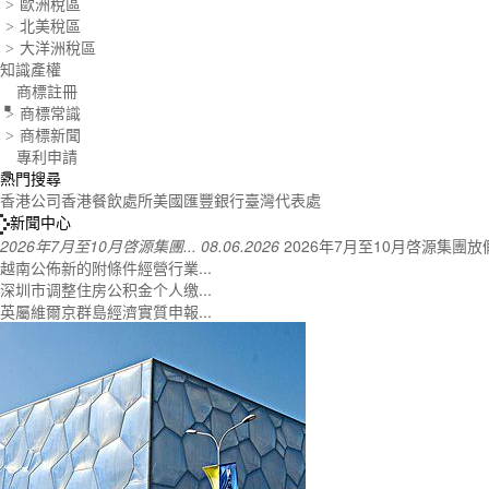
歐洲稅區
>
北美稅區
>
大洋洲稅區
>
.
知識產權
商標註冊
商標常識
>
.
商標新聞
>
專利申請
熱門搜尋
香港公司
香港餐飲處所
美國匯豐銀行
臺灣代表處
新聞中心
2026年7月至10月啓源集團...
08.06.2026
2026年7月至10月啓源集團放
越南公佈新的附條件經營行業...
深圳市调整住房公积金个人缴...
英屬維爾京群島經濟實質申報...