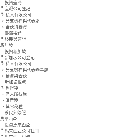
.
.
投資臺灣
臺灣公司登記
私人有限公司
>
分支機構與代表處
>
.
合伙與獨資
>
.
臺灣稅務
移民與簽證
.
新加坡
.
投資新加坡
新加坡公司登記
私人有限公司
>
分支機構與代表辦事處
>
.
獨資與合伙
>
新加坡稅務
利得稅
>
個人所得稅
>
消費稅
>
.
其它稅種
>
移民與簽證
.
馬來西亞
.
投資馬來西亞
.
馬來西亞公司註冊
馬來西亞稅務