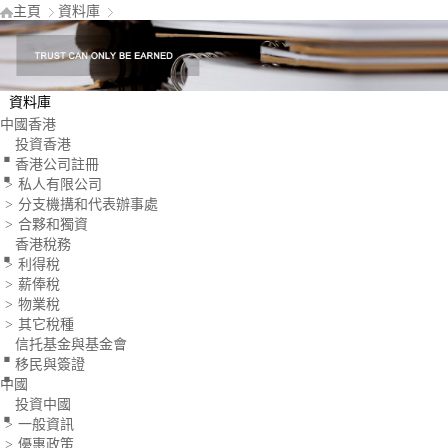
主頁
資料庫
資料庫
.
中國香港
.
投資香港
香港公司註冊
私人有限公司
>
分支機搆和代表辦事處
>
.
合夥和獨資
>
香港稅務
利得稅
>
薪俸稅
>
物業稅
>
.
其它稅種
>
.
信托基金與基金會
移民與簽證
.
中國
投資中國
一般資訊
>
優惠政策
>