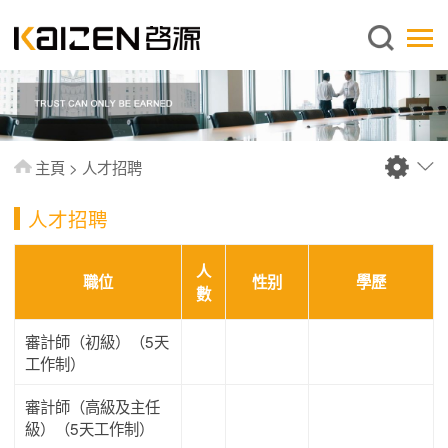
繁體中文
主頁
關於啓源
服務範圍
主頁
>
人才招聘
新聞中心
人才招聘
資料庫
出版刊物
人
職位
性别
學歷
數
常見問題
聯絡我們
審計師（初級）（5天
工作制）
審計師（高級及主任
級）（5天工作制）