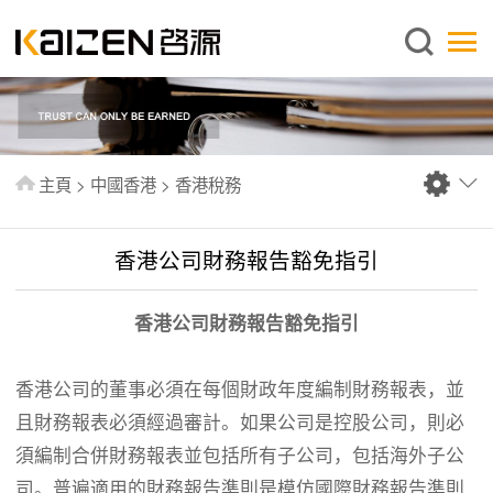
繁體中文
主頁
關於啓源
服務範圍
主頁
>
中國香港
>
香港稅務
新聞中心
資料庫
香港公司財務報告豁免指引
出版刊物
香港公司財務報告豁免指引
常見問題
聯絡我們
香港公司的董事必須在每個財政年度編制財務報表，並
且財務報表必須經過審計。如果公司是控股公司，則必
須編制合併財務報表並包括所有子公司，包括海外子公
司。普遍適用的財務報告準則是模仿國際財務報告準則