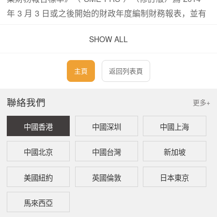
年 3 月 3 日或之後開始的財政年度編制財務報表，並有
資格編制簡化董事報告。這種簡化的報告制度在條例中
SHOW ALL
被稱爲“報告豁免”。
《中小企業財務報告標準》允許基於費用和給成員帶來
主頁
返回列表頁
的價值不成比例和可能造成不必要的延遲爲由將子一個
或多個公司排除在合併財務報表之外。此除外條款是對
聯絡我們
更多+
《公司條例》中提及的除外條款的補充。
中國香港
中國深圳
中國上海
然而，應該注意的是，報告豁免並不完全免除公司編制
中國北京
中國台灣
新加坡
財務報表或聘請審計師審計其財務報表的要求，而是意
味著在這種情况下不需要在財務報表中披露的某些信
美國紐約
英國倫敦
日本東京
息。
馬來西亞
一、 編制財務報表