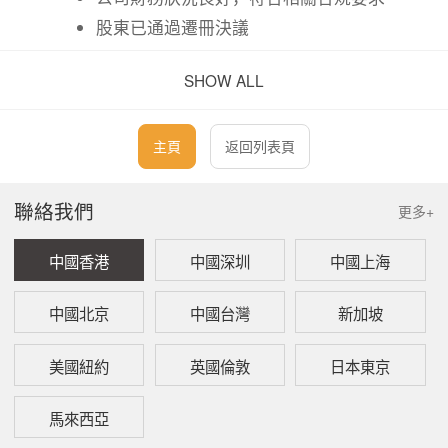
股東已通過遷冊決議
SHOW ALL
三、 遷冊程序
一般遷冊流程如下：
主頁
返回列表頁
（1）資格審查 – 確認原註冊地允許遷冊，並符合
香港的相關要求
聯絡我們
更多+
（2）內部批准 – 取得股東及董事會的遷冊決議
中國香港
中國深圳
中國上海
（3）文件準備 – 包括公司註冊文件、章程、合規
記錄及法定聲明
中國北京
中國台灣
新加坡
（4） 提交申請 – 向香港公司註冊處遞交相關表格
及文件
美國紐約
英國倫敦
日本東京
（5） 審批及註冊 – 獲批後，公司將以相同法人身
份在香港註冊
馬來西亞
（6） 後續合規事項 – 更新商業登記、通知相關