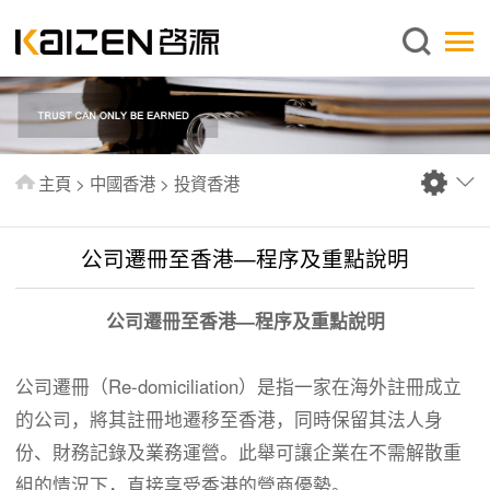
繁體中文
主頁
關於啓源
服務範圍
主頁
>
中國香港
>
投資香港
新聞中心
資料庫
公司遷冊至香港—程序及重點說明
出版刊物
公司遷冊至香港—程序及重點說明
常見問題
聯絡我們
公司遷冊（Re-domiciliation）是指一家在海外註冊成立
的公司，將其註冊地遷移至香港，同時保留其法人身
份、財務記錄及業務運營。此舉可讓企業在不需解散重
組的情況下，直接享受香港的營商優勢。