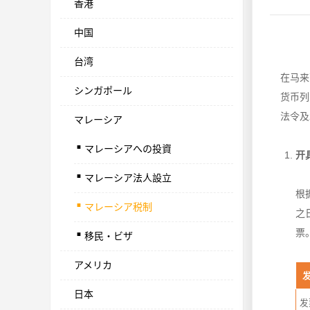
香港
中国
台湾
在马来
シンガポール
货币列
法令及
マレーシア
.
マレーシアへの投資
.
开
マレーシア法人設立
.
根
マレーシア税制
.
之
票
移民・ビザ
アメリカ
日本
发