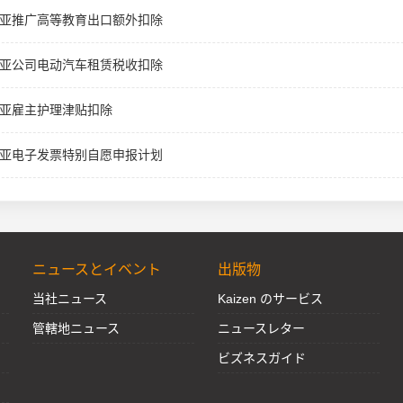
亚推广高等教育出口额外扣除
亚公司电动汽车租赁税收扣除
亚雇主护理津贴扣除
亚电子发票特别自愿申报计划
ニュースとイベント
出版物
当社ニュース
Kaizen のサービス
管轄地ニュース
ニュースレター
ビズネスガイド