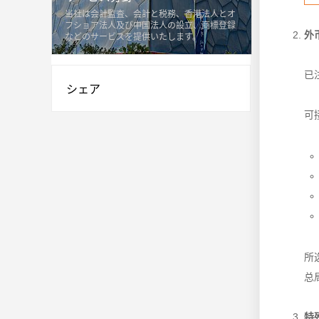
当社は会計監査、会計と税務、香港法人とオ
フショア法人及び中国法人の設立、商標登録
外
などのサービスを提供いたします。
已
シェア
可
所
总
特