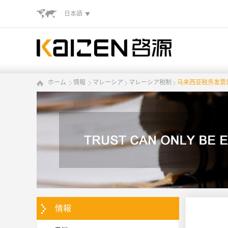
日本語
ホーム
情報
マレーシア
マレーシア税制
马来西亚税务发票
情報