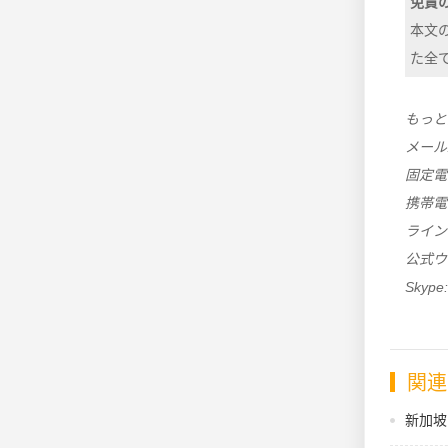
免責
本文
た全
もっと
メール
固定電話:
携帯電話:
ライン・W
公式ウ
Skype:
関連
新加坡