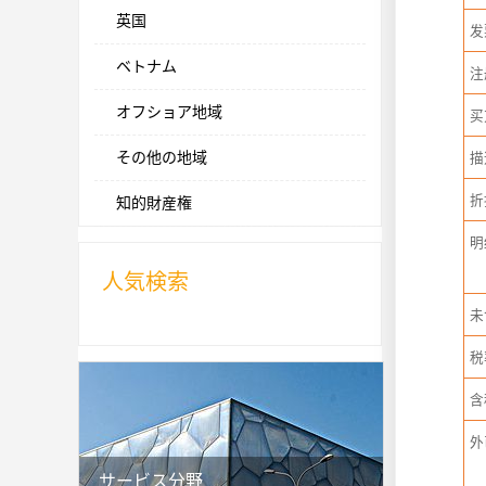
英国
发
ベトナム
注
オフショア地域
买
その他の地域
描
折
知的財産権
明
人気検索
未
税
含
外
サービス分野