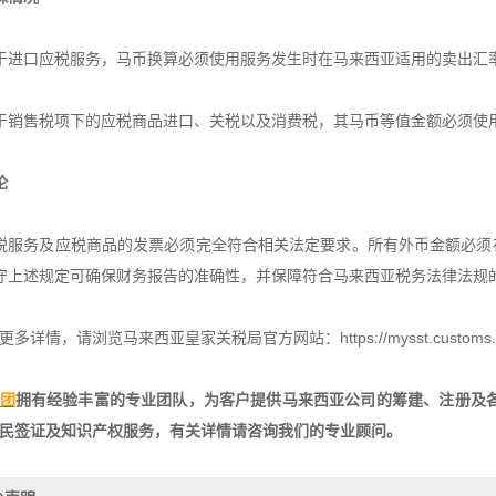
于进口应税服务，马币换算必须使用服务发生时在马来西亚适用的卖出汇
于销售税项下的应税商品进口、关税以及消费税，其马币等值金额必须使
论
税服务及应税商品的发票必须完全符合相关法定要求。所有外币金额必须
守上述规定可确保财务报告的准确性，并保障符合马来西亚税务法律法规
多详情，请浏览马来西亚皇家关税局官方网站：https://mysst.customs.go
团
拥有经验丰富的专业团队，为客户提供马来西亚公司的筹建、注册及各
民签证及知识产权服务，有关详情请咨询我们的专业顾问。