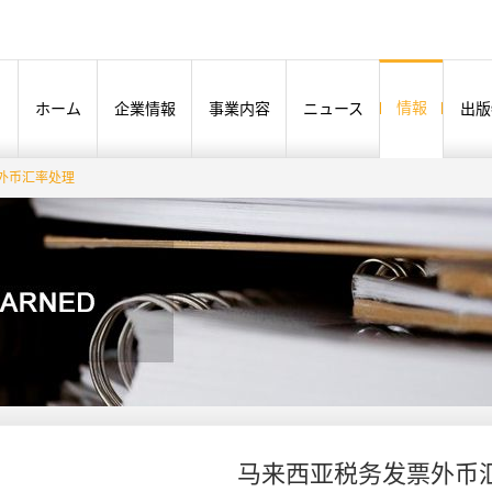
情報
ホーム
企業情報
事業内容
ニュース
出版
外币汇率处理
马来西亚税务发票外币