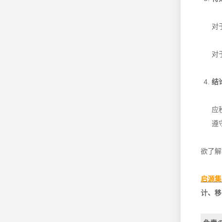
对
对
结
应
遵
欲了解更
启源集
计、移