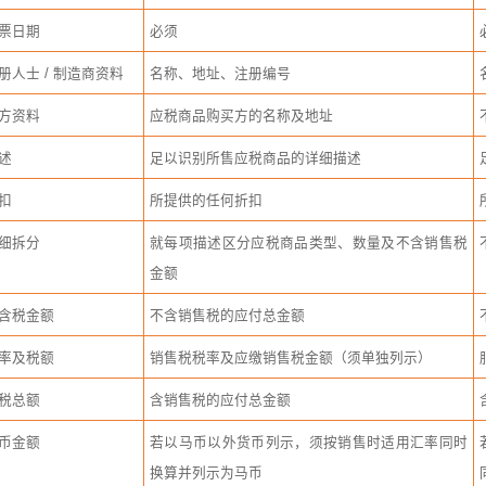
票日期
必须
册人士
/
制造商资料
名称、地址、注册编号
方资料
应税商品购买方的名称及地址
述
足以识别所售应税商品的详细描述
扣
所提供的任何折扣
细拆分
就每项描述区分应税商品类型、数量及不含销售税
金额
含税金额
不含销售税的应付总金额
率及税额
销售税税率及应缴销售税金额（须单独列示）
税总额
含销售税的应付总金额
币金额
若以马币以外货币列示，须按销售时适用汇率同时
换算并列示为马币