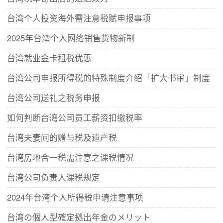
台湾个人投资海外需注意税赋申报事项
2025年台湾个人网络销售货物新制
台湾就业金卡租税优惠
台湾公司申报所得税的特殊制度介绍「扩大书审」制度
台湾公司送礼之税务申报
如何判断台湾公司员工薪资扣缴税率
台湾夫妻间的赠与税及遗产税
台湾房地合一税需注意之课税情况
台湾公司负责人课税规定
2024年台湾个人所得税申请注意事项
台湾の個人型確定拠出年金のメリット