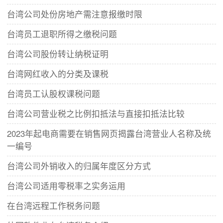
台湾公司处份房地产需注意报缴时限
台湾员工退职所得之缴税问题
台湾公司股份转让纳税证明
台湾网红收入的分类及课税
台湾员工认股权课税问题
台湾公司营业税之比例扣抵法与直接扣抵法比较
2023年起电商需要在销售网页揭露台湾营业人名称及统
一编号
台湾公司外销收入的归属年度区分方式
台湾公司适用零税率之实务运用
在台湾远程工作税务问题