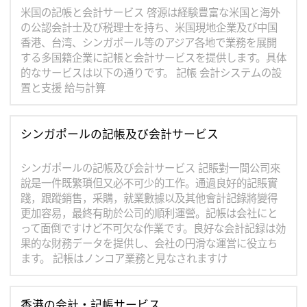
米国の記帳と会計サービス 啓源は経験豊富な米国と海外
の公認会計士及び税理士を持ち、米国現地企業及び中国
香港、台湾、シンガポール等のアジア各地で業務を展開
する多国籍企業に記帳と会計サービスを提供します。具体
的なサービスは以下の通りです。 記帳 会計システムの設
置と支援 給与計算
シンガポールの記帳及び会計サービス
シンガポールの記帳及び会計サービス 記賬對一間公司來
說是一件既繁瑣但又必不可少的工作。通過良好的記賬實
踐，跟蹤銷售，采購，就業數據以及其他會計記錄將變得
更加容易，最終有助於公司的順利運營。記帳は会社にと
って面倒ですけど不可欠な作業です。良好な会計記録は効
果的な財務データを提供し、会社の円滑な運営に役立ち
ます。 記帳はノンコア業務と見なされますけ
香港の会計・記帳サービス