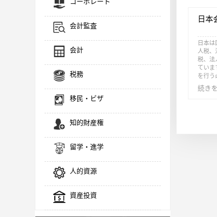
コーポレート
日本
会計監査
日本は
会計
人税、
税、法
ていま
税務
を行う
続き
移民・ビザ
知的財産権
留学・進学
人的資源
資産投資