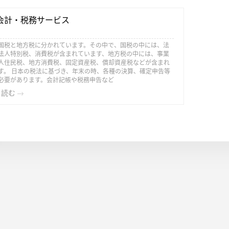
会計・税務サービス
国税と地方税に分かれています。その中で、国税の中には、法
法人特別税、消費税が含まれています、地方税の中には、事業
人住民税、地方消費税、固定資産税、償却資産税などが含まれ
す。 日本の税法に基づき、年末の時、各種の決算、確定申告等
必要があります。会計記帳や税務申告など
を読む