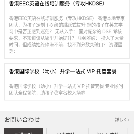
香港EEC英语在线培训服务（专攻HKDSE）
香港EEC英语在线培训服务（专攻HKDSE） 香港本地专家
团队，为孩子定制 1-3 级的跳跃式提升 您的孩子在英文学
习中是否正感到迷茫？ 无从入手： 面对庞杂的 DSE 考核
要求，不知道该从哪里开始提升？ 瓶颈难破： 投入了大量
时间，但成绩始终停滞不前，找不到分数突破口？ 资源匮
乏：
香港国际学校（幼小）升学一站式 VIP 托管套餐
香港国际学校（幼小）升学一站式 VIP 托管套餐 专业顾问
团队全程领航，助孩子稳拿名校入场券
お問い合わせ
詳しく+