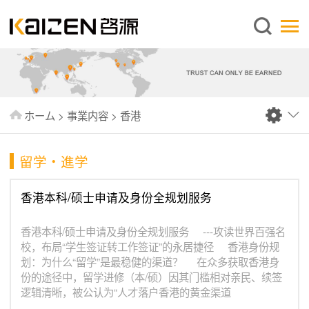
日本語
ホーム
企業情報
事業内容
ホーム
>
事業内容
>
香港
ニュース
情報
留学・進学
出版物
香港本科/硕士申请及身份全规划服务
よくあるご質問
香港本科/硕士申请及身份全规划服务 ---攻读世界百强名
お問い合わせ
校，布局“学生签证转工作签证”的永居捷径 香港身份规
划：为什么“留学”是最稳健的渠道？ 在众多获取香港身
份的途径中，留学进修（本/硕）因其门槛相对亲民、续签
逻辑清晰，被公认为“人才落户香港的黄金渠道