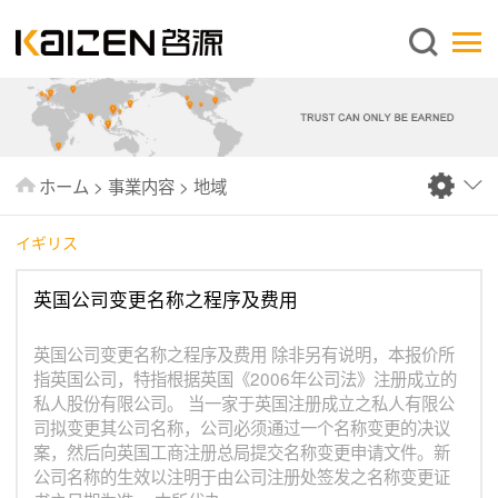
日本語
ホーム
企業情報
事業内容
ホーム
>
事業内容
>
地域
ニュース
情報
イギリス
出版物
英国公司变更名称之程序及费用
よくあるご質問
英国公司变更名称之程序及费用 除非另有说明，本报价所
お問い合わせ
指英国公司，特指根据英国《2006年公司法》注册成立的
私人股份有限公司。 当一家于英国注册成立之私人有限公
司拟变更其公司名称，公司必须通过一个名称变更的决议
案，然后向英国工商注册总局提交名称变更申请文件。新
公司名称的生效以注明于由公司注册处签发之名称变更证