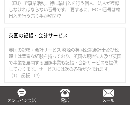
（EU）で事業活動、特に輸出入を行う個人、法人が登録
しなければならない番号です。 要するに、EORI番号は輸
出入を行う売り手が税関登
英国の記帳・会計サービス
英国の記帳・会計サービス 啓源の英国公認会計士及び税
理士は豊富な経験を持っており、英国の現地法人及び英国
で事業を展開する国際事業も記帳・会計サービスを提供
しております。サービスには次の各項が含まれます。
（1） 記帳 （2）
英国会社の取締役変更の手続きと費用
オンライン会話
電話
メール
英国会社の取締役変更の手続きと費用 特に明記しない限
り、本見積書において英国会社とは、英国の「2006年会
社法」に基づき、構成・設立される非公開株式会社をい
います。 取締役変更をしようとする英国会社は、取締役