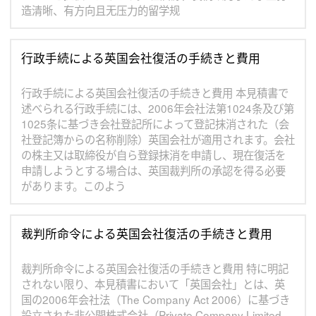
造清晰、有方向且无压力的留学规
行政手続による英国会社復活の手続きと費用
行政手続による英国会社復活の手続きと費用 本見積書で
述べられる行政手続には、2006年会社法第1024条及び第
1025条に基づき会社登記所によって登記抹消された（会
社登記簿からの名称削除）英国会社が適用されます。会社
の株主又は取締役が自ら登録抹消を申請し、現在復活を
申請しようとする場合は、英国裁判所の承認を得る必要
があります。このよう
裁判所命令による英国会社復活の手続きと費用
裁判所命令による英国会社復活の手続きと費用 特に明記
されない限り、本見積書において「英国会社」とは、英
国の2006年会社法（The Company Act 2006）に基づき
設立された非公開株式会社（Private Company Limited