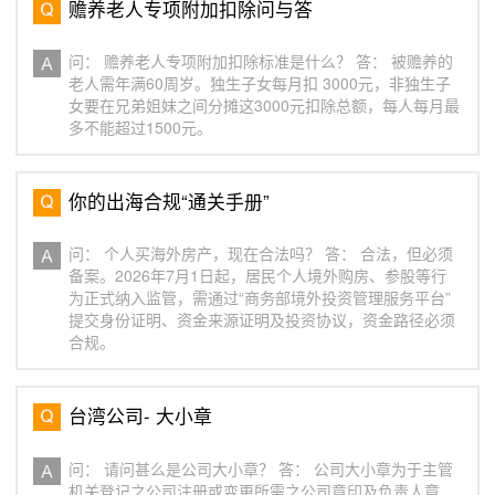
赡养老人专项附加扣除问与答
问： 赡养老人专项附加扣除标准是什么？ 答： 被赡养的
老人需年满60周岁。独生子女每月扣 3000元，非独生子
女要在兄弟姐妹之间分摊这3000元扣除总额，每人每月最
多不能超过1500元。
你的出海合规“通关手册”
问： 个人买海外房产，现在合法吗？ 答： 合法，但必须
备案。2026年7月1日起，居民个人境外购房、参股等行
为正式纳入监管，需通过“商务部境外投资管理服务平台”
提交身份证明、资金来源证明及投资协议，资金路径必须
合规。
台湾公司- 大小章
问： 请问甚么是公司大小章？ 答： 公司大小章为于主管
机关登记之公司注册或变更所需之公司章印及负责人章