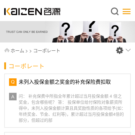
日本語
ホーム
企業情報
事業内容
ホーム
>
>
コーポレート
ニュース
コーポレート
情報
出版物
未列入投保金额之奖金的补充保险费扣取
よくあるご質問
问： 补充保费中所指全年累计超过当月投保金额 4 倍之
お問い合わせ
奖金，包含哪些呢？ 答： 投保单位给付保险对象薪资所
得中，未列入投保金额计算且具奖励性质的各项给予(如：
年终奖金、节金、红利等)，累计超过当月投保金额4倍的
部分，但超过的部