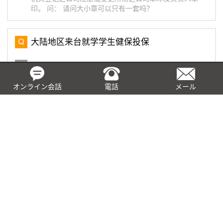
印。 问： 请问大小章可以只有一套吗？
大陆地区来台就学学生健保投保
问： 大陆地区来台就学学生，需要参加健保吗？可以不参
加吗？ 答： 持事由为「陆生就学」之入出境许可证入台
之陆生，应依法参加全民健康保险。凡符合投保资格者，
オンライン会話
電話
メール
皆应持续加保并缴纳保费，在保险有效期间，发生疾病、
伤害、生育事故时，依法
马来西亚代表处维护Q&A
问： 马来西亚代表处是否必须设立办公地址？ 答： 代表
处在注册获批后三个月内需要设立办公地址，并在设立后
的十四天内通知马来西亚投资发展局（MIDA）。 问：
美国境外税收优惠问答