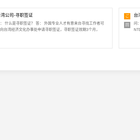
台湾公司-寻职签证
台
ご
質
： 什么是寻职签证？ 答： 外国专业人才有意来台寻找工作者可
问
回
問
向台湾经济文化办事处申请寻职签证，寻职签证效期3个月，
N
答