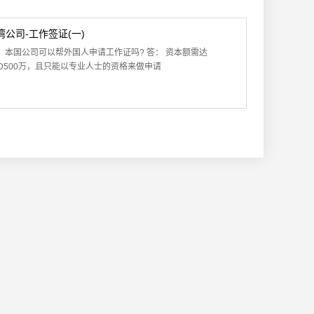
湾公司-工作签证(一)
： 本国公司可以帮外国人申请工作证吗? 答： 资本额需达
TD500万，且只能以专业人士的资格来做申请