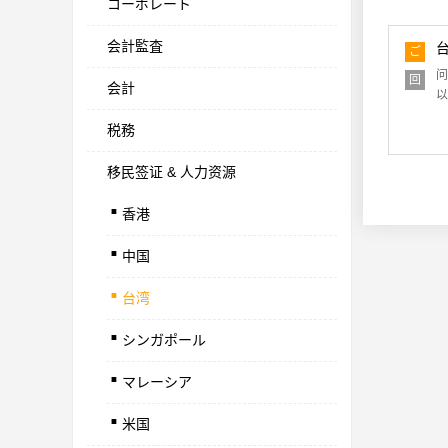
コーポレート
会計監査
ご
質
问
回
問
会計
以
答
税務
移民签证 & 人力资源
.
香港
.
中国
.
台湾
.
シンガポール
.
マレーシア
.
米国