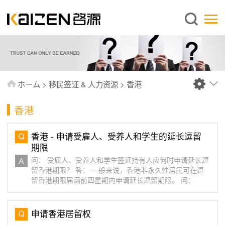
日本語
ホーム
企業情報
事業内容
ホーム
>
移民签证 & 人力资源
>
香港
ニュース
香港
情報
出版物
香港 - 申请受雇人、受养人和学生的延长逗留
期限
よくあるご質問
问： 受雇人、受养人和学生签证持有人应何时申请延长逗
お問い合わせ
留香港期限？ 答： 一般来说，香港非永久性居民可在逗
留香港期限届满前四星期内申请延长逗留期限。 问：
申请香港居留权