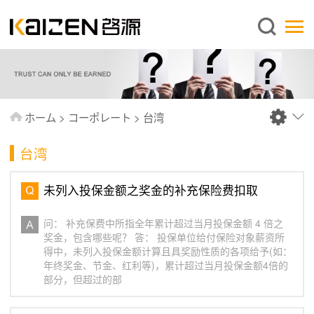
日本語
ホーム
企業情報
事業内容
ホーム
>
コーポレート
>
台湾
ニュース
台湾
情報
出版物
未列入投保金额之奖金的补充保险费扣取
よくあるご質問
问： 补充保费中所指全年累计超过当月投保金额 4 倍之
お問い合わせ
奖金，包含哪些呢？ 答： 投保单位给付保险对象薪资所
得中，未列入投保金额计算且具奖励性质的各项给予(如：
年终奖金、节金、红利等)，累计超过当月投保金额4倍的
部分，但超过的部