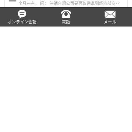
个月左右。 问： 注销台湾公司是否仅需拿到经济部商业
司的废止核准函就完成了呢?
オンライン会話
電話
メール
产检假薪资补助
问： 雇主什么情况可以申请产检假薪资补助？ 答： 雇主
依法给付产检假薪资后，可申请补助。 问： 补助可申请
几天的薪资？
台湾公司 – 场地预查
问： 请问各县市登记皆须进行场地预查妈? 答： 否，目
前仅需地址登记于台北市之公司需进行预查。 问： 请问
场地预查申请时间约需多久?
外国专业人才劳退新制