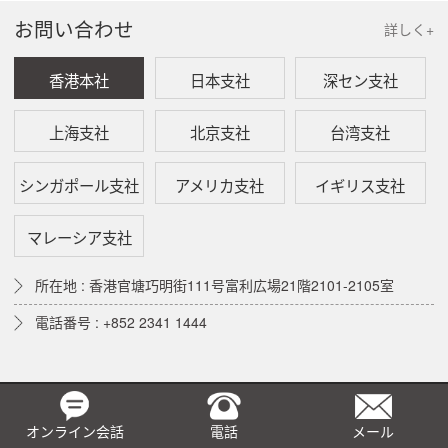
お問い合わせ
詳しく+
香港本社
日本支社
深セン支社
上海支社
北京支社
台湾支社
シンガポール支社
アメリカ支社
イギリス支社
マレーシア支社
所在地 : 香港官塘巧明街111号富利広場21階2101-2105室
電話番号 : +852 2341 1444
オンライン会話
電話
メール