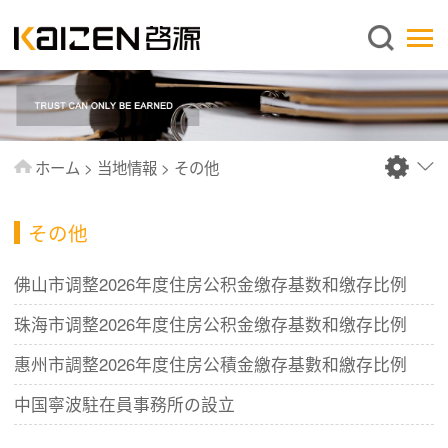
日本語
ホーム
企業情報
事業内容
ホーム
>
当地情報
>
その他
ニュース
情報
その他
出版物
佛山市调整2026年度住房公积金缴存基数和缴存比例
よくあるご質問
珠海市调整2026年度住房公积金缴存基数和缴存比例
お問い合わせ
惠州市調整2026年度住房公積金繳存基數和繳存比例
中国寧波駐在員事務所の設立