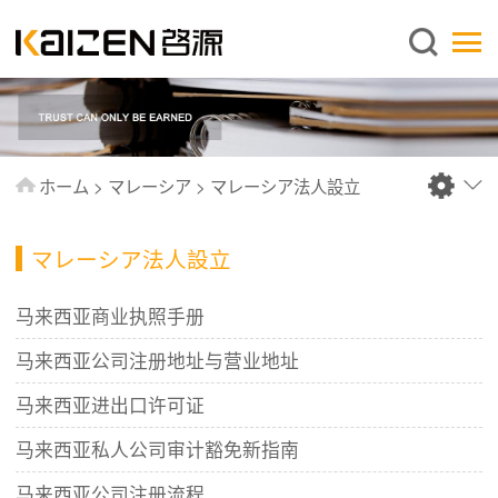
日本語
ホーム
企業情報
事業内容
ホーム
>
マレーシア
>
マレーシア法人設立
ニュース
情報
マレーシア法人設立
出版物
马来西亚商业执照手册
よくあるご質問
马来西亚公司注册地址与营业地址
お問い合わせ
马来西亚进出口许可证
马来西亚私人公司审计豁免新指南
马来西亚公司注册流程