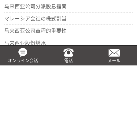
马来西亚公司分派股息指南
マレーシア会社の株式割当
马来西亚公司章程的重要性
马来西亚股份继承
マレーシアデジタル（MD）・ステータスについて
オンライン会話
電話
メール
マレーシア駐在員事務所・地域事務所設立のマニュア
ル
マレーシア支店登記のマニュアル
マレーシア会社の新株予約権無償割当と株式無償割当
の違い
马来西亚有限责任合伙企业登记指南
マレーシア旅行会社ライセンス申請ガイド