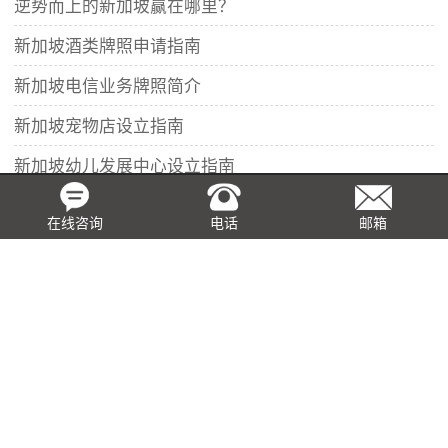
逆势而上的新加坡赢在哪里？
新加坡酒类牌照申请指南
新加坡电信业务牌照简介
新加坡宠物店设立指南
新加坡幼儿发展中心设立指南
在新加坡租赁办公场所指南
在线咨询
电话
邮箱
新加坡开展中药业务指南
新加坡移居/定居指南
远程开设新加坡银行账户
新加坡同舟共济预算2020
新加坡家族办公室简介
新加坡公司可登记控制人简介