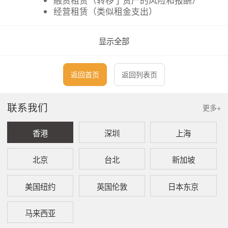
融资租赁（转移了资产的风险和报酬）
经营租赁（类似租金支出）
显示全部
FRS 116 以单一的资产负债表模型取代该双重模
式，类似于原融资租赁的处理方式：
使用权资产（Right-of-Use Asset）：确认
返回首页
返回列表页
在租赁期内使用资产的权利
租赁负债（Lease Liability）：确认未来租
联系我们
更多+
金支付的义务
香港
深圳
上海
这意味着，大多数租赁将同时在资产负债表中确认
资产和负债。
北京
台北
新加坡
美国纽约
英国伦敦
日本东京
出租人的处理
马来西亚
出租人的会计处理基本保持不变，仍需区分：