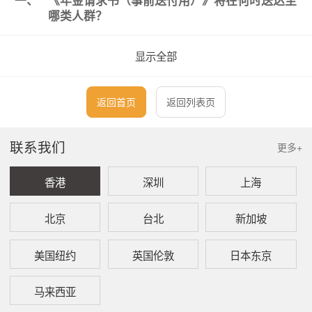
一、
《年金请求书（事前送付用）》将在何时送达至
哪类人群？
对于获得领取特别支付的老龄厚生年金权
显示全部
利的人士，日本年金机构将在开始向其支
付老龄年金前的3个月，将记载有基础年金
番号、姓名、出生日期、性别、地址及年
返回首页
返回列表页
金参保记录的《年金请求书（事前送付
用）》送至该人士本人。
对于在65岁获得领取老龄基础年金、老龄
联系我们
更多+
厚生年金权利的人士，日本年金机构将在
该人士满65岁前的3个月，将记载有年金参
香港
深圳
上海
保记录的《年金请求书（事前送付用）》
送至该人士本人。
对于虽然获得领取特别支付的老龄厚生年
北京
台北
新加坡
金权利，但未决定年金的人士，日本年金
机构在该人士满65岁前的3个月，将记载有
美国纽约
英国伦敦
日本东京
年金参保记录的《年金请求书（事前送付
用）》送至该人士本人。
马来西亚