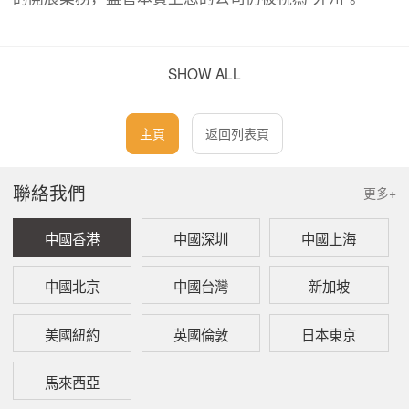
註冊外州公司涉及到很多步驟，並且可能因各州的要求
SHOW ALL
不同而不同。然而，他們中大部分的流程是相似的。首
先，您需要確認的是擬使用的公司名是否在經營州可
用。如果您發現該名字已被使用或不可用，那麽您需要
主頁
返回列表頁
申請商業名或公司假名來開展業務。
聯絡我們
更多+
許多州還要求在申請“外州註冊”時提交從您的原始註冊州
中國香港
中國深圳
中國上海
出具的良好存續證明，以證實該公司存在並有跨州經營
的能力。
中國北京
中國台灣
新加坡
要註冊外州公司，您還需要在擬註冊的州指定一個註冊
美國紐約
英國倫敦
日本東京
代理，該代理必須在州內擁有實際地址。然後您需要完
整填完外州公司註冊申請表，並將其他所需資料並申請
馬來西亞
費用一同提交至州政府處。總而言之，整個外州公司註