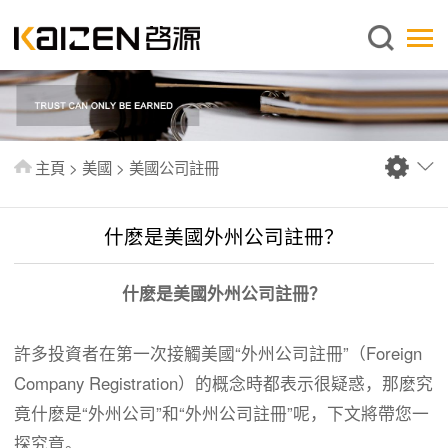
繁體中文
主頁
關於啓源
服務範圍
主頁
>
美國
>
美國公司註冊
新聞中心
資料庫
什麽是美國外州公司註冊？
出版刊物
什麽是美國外
州
公司註冊？
常見問題
聯絡我們
許多投資者在第一次接觸美國“外州公司註冊”（Foreign
Company Registration）的概念時都表示很疑惑，那麽究
竟什麽是“外州公司”和“外州公司註冊”呢，下文將帶您一
探究竟。