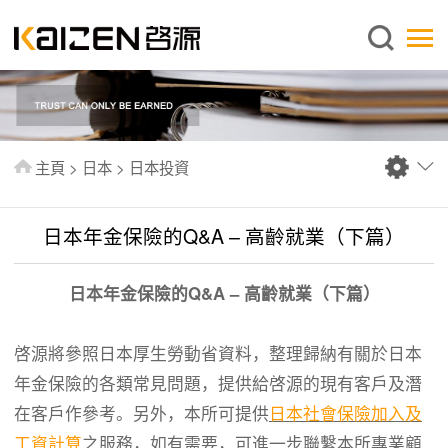
繁體中文
主頁
關於啓源
服務範圍
主頁
>
日本
>
日本投資
新聞中心
資料庫
日本年金保險的Q&A – 高齡就業（下篇）
出版刊物
日本年金保險的Q&A – 高齡就業（下篇）
常見問題
聯絡我們
啓源將參照日本厚生勞動省資料，整理歸納有關於日本
年金保險的各類常見問題，提供給啓源的現有客戶及潛
在客戶作參考。另外，本所可提供
日本社會保險加入及
工資計算
之服務，如有需要，可進一步聯繫本所專業顧