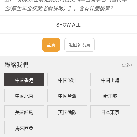
金/厚生年金保險老齡補助）》，會有什麼後果？
SHOW ALL
一、
之前曾一邊領取老齡厚生年金一邊就業，現在離
職了，可領取的年金會發生改變嗎？
主頁
返回列表頁
一邊領取厚生年金保險的老齡年金，一邊就業的
人士從公司離職後，可以領取全部年金，但是如
果離職後1個月內重新就職，重新參加厚生年金
聯絡我們
更多+
保險時，根據相當於工資、獎金決定的總報酬月
額的金額及單月年金額的合計金額（過高），被
中國香港
中國深圳
中國上海
暫停支付全額或部分年金。具有領取厚生年金保
險的老齡年金權利的、不滿65歲的人士離職後，
如在公共職業安定所申請領取僱傭保險失業補
中國北京
中國台灣
新加坡
助，則從開始領取至停止領取失業補助期間，被
停止支付老齡年金。
美國紐約
英國倫敦
日本東京
二、
之前曾一邊領取老齡厚生年金一邊就業，離職後
馬來西亞
想申請領取失業補助，年金方面有哪些需要同步