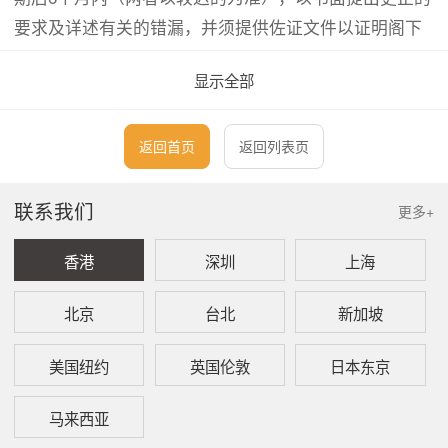
要求及详述有关的错漏，并须提供佐证文件以证明阁下
需更正的资料。
显示全部
倘若阁下的申请获得接纳，税务局会退还多付的税款给
阁下。若有关税款尚未清缴，税务局会发出修订评税注
返回首页
返回列表页
销多评的税款。但若果评税主任拒绝就提出的申请对任
何评税作出更正，则须将其拒绝一事以书面通知提出该
联系我们
更多+
项申请的人，而申请人可就此提出反对及上诉。
香港
深圳
上海
数据来源：香港税务局网页
北京
台北
新加坡
-
https://www.gov.hk/sc/residents/taxes/taxfiling/ob
美国纽约
英国伦敦
日本东京
-
https://www.ird.gov.hk/chs/faq/err.htm
马来西亚