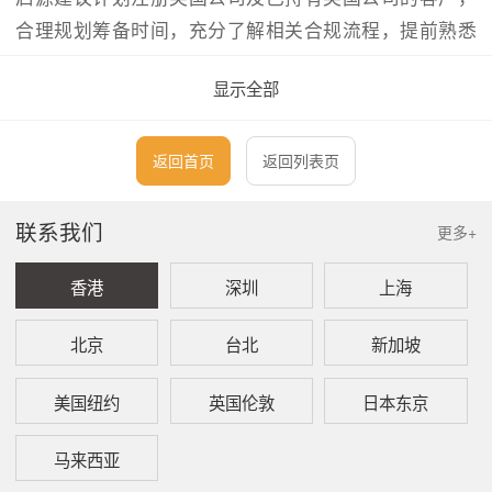
合理规划筹备时间，充分了解相关合规流程，提前熟悉
合规要求并备齐符合标准的文件，确保身份核验环节顺
显示全部
利通过。
对于新规生效前已设立的公司，其现任董事及重要控制
返回首页
返回列表页
人，须于公司下一次提交《确认报表》（Confirmation
Statement）时，一并报送“个人识别码“。若未在规定期
联系我们
更多+
限内完成申报，公司将可能面临罚款，董事也可能被取
香港
深圳
上海
消任职资格。
北京
台北
新加坡
此外，公司在存续期间，如拟新增或变更董事、重要控
制人，应在向公司注册处递交登记申请的同时，提交该
美国纽约
英国伦敦
日本东京
拟任人士的“个人识别码”。
马来西亚
本文仅针对
英国股份有限公司的身份验证
及
个人识别码