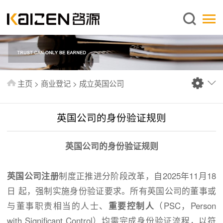
简体中文
主页
关于启源
服务范围
主页
>
商业登记
>
成立英国公司
新闻中心
知识库
英国公司的身份验证规则
出版刊物
英国公司的身份验证规则
常见问题
联系我们
英国公司注册
制度正推进分阶段改革，自2025年11月18
日 起，强制实施身份验证要求。所有英国公司的董事或
与董事职责相当的人士、
重要控制人
（PSC，Person
with Significant Control）均需完成身份验证流程，以符