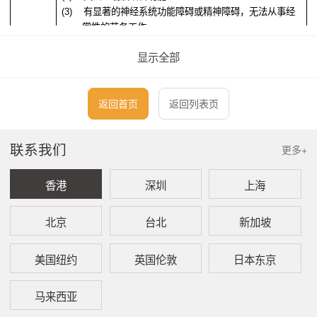
(3)
有显著的神经系统功能障碍或精神障碍，无法从事经
常性的劳务工作
(4)
有显著的胸腹部内脏的功能障碍，无法从事经常性的
显示全部
劳务工作
(5)
失去双手全部手指
第
4
级
(1)
双眼视力不高于
0.06
返回首页
返回列表页
(2)
有显著的咀嚼及语言功能障碍
(3)
双耳失聪
联系我们
(4)
失去单臂肘关节以下部分
更多+
(5)
失去单腿膝关节以下部分
(6)
双手手指全部残废
香港
深圳
上海
(7)
失去双足跗跖关节以下部分
北京
台北
新加坡
第
5
级
(1)
单眼失明，另一只眼视力不高于
0.1
；有显著的神经系
统功能障碍或精神障碍，只能从事特别轻易的劳务；
有显著的胸腹部内脏的功能障碍，只能从事特别轻易
美国纽约
英国伦敦
日本东京
的劳务
(2)
失去单臂腕关节以下部分
马来西亚
(3)
失去单腿踝关节以下部分
(4)
单臂完全残废