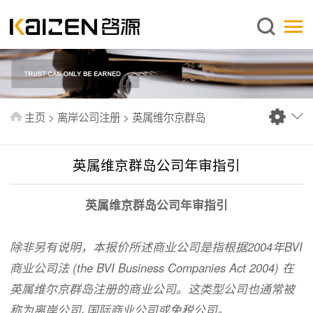
简体中文
主页
关于启源
服务范围
主页
>
离岸公司注册
>
英属维尔京群岛
新闻中心
知识库
英属维京群岛公司年审指引
出版刊物
英属维京群岛公司年审指引
常见问题
联系我们
除非另有说明，本报价所述商业公司是指根据2004年BVI
商业公司法 (the
BVI Business Companies Act 2004) 在
英属维尔京群岛注册的商业公司。这类型公司也通常被
称为离岸公司､国际商业公司或免税公司。