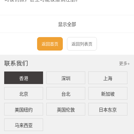
除了上述基本年审要求，英属维京群岛公司还需要根据
显示全部
《
经济实质（公司和有限合伙企业）法案
》，每年报告
和提交有关企业业务的相关信息。提交经济实质报告通
过与年审同时办理。
返回首页
返回列表页
本指引所列年审及经济实质申报费用仅供参考，实际费
联系我们
更多+
用以本所专业顾问所提供之报价为准。
香港
深圳
上海
一、 英属维京群岛公司年度合规维护
北京
台北
新加坡
1、
基本年审
美国纽约
英国伦敦
日本东京
英属维京群岛公司注册成立后第二年起每年
马来西亚
需要缴纳一次年审费用。每年的维护费用主