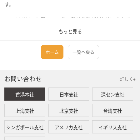
す。
EB-5ビザは、年間10,000件の発給件数が割り当てられる
第5優先枠に該当します。2011年以降、EB-5ビザの申請件
もっと見る
数が急激に増加しているため、中国、ベトナムを含む一部
の国・地域の申請者はより長い待ち時間が必要です。現在
移民局は申請を処理するには約3～6年かかります。EB-5ビ
ホーム
一覧へ戻る
ザで米国に入国する投資家は2年間有効な仮グリーンカー
ドが取得できます。投資家は仮グリーンカードの有効期限
が切れる日前の90日までに、仮グリーンカードの条件付制
お問い合わせ
詳しく+
限を解除するためにForm I-829を提出しなければなりませ
ん。移民局は申請を承認した後、投資家にグリーンカード
（10年間有効）を発行します。Form I-829の処理時間は33
香港本社
日本支社
深セン支社
～54ヶ月となります。処理時間は長いため、EB-5ビザは米
国への移住を計画している者に適しています。
上海支社
北京支社
台湾支社
EB-5ビザの主要申請者の家族（配偶者及び21歳未満の未
シンガポール支社
アメリカ支社
イギリス支社
婚子）は、同じカテゴリーのビザを取得する権利を有しま
す。