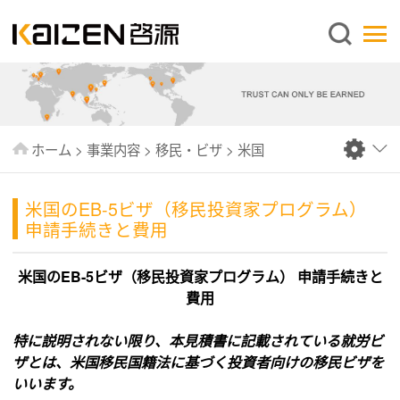
日本語
ホーム
企業情報
事業内容
ホーム
>
事業内容
>
移民・ビザ
>
米国
ニュース
情報
米国のEB-5ビザ（移民投資家プログラム）
申請手続きと費用
出版物
よくあるご質問
米国のEB-5ビザ（移民投資家プログラム） 申請手続きと
費用
お問い合わせ
特に説明されない限り、本見積書に記載されている就労ビ
ザとは、米国移民国籍法に基づく投資者向けの移民ビザを
いいます。