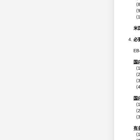
（
（
（
米
必
E
国
（
（
（
（
国
（
（
（
有
（