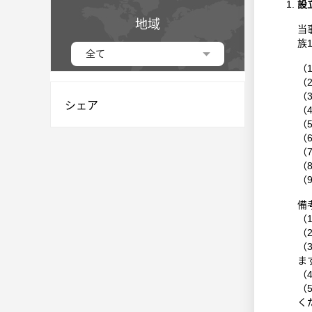
設
地域
当
族
全て
（
（
（
シェア
（
（
（
（
（
（
備
（
（
（
ま
（
（
く