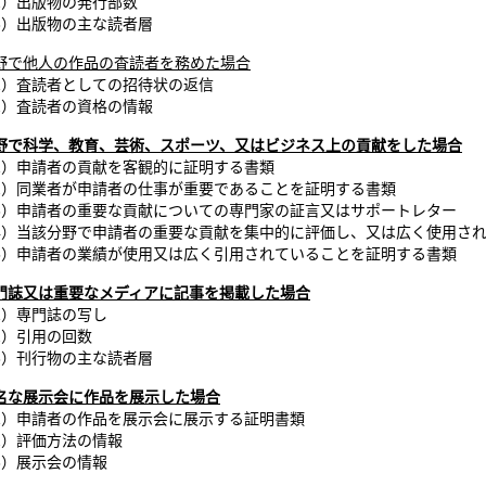
2）出版物の発行部数
3）出版物の主な読者層
野で
他
人
の作品の査読者を務めた場合
1）査読者としての招待状の返信
2）査読者の資格の情報
野で
科
学
、教育、芸術、スポーツ、又はビジネス上の貢献をした場合
1）申請者の貢献を客観的に証明する書類
2）同業者が申請者の仕事が重要であることを証明する書類
3）申請者の重要な貢献についての専門家の証言又はサポートレター
4）当該分野で申請者の重要な貢献を集中的に評価し、又は広く使用さ
5）申請者の業績が使用又は広く引用されていることを証明する書類
門
誌又は
重
要
なメディアに記事を掲載した場合
1）専門誌の写し
2）引用の回数
3）刊行物の主な読者層
名な
展
示
会に作品を展示した場合
1）申請者の作品を展示会に展示する証明書類
2）評価方法の情報
3）展示会の情報