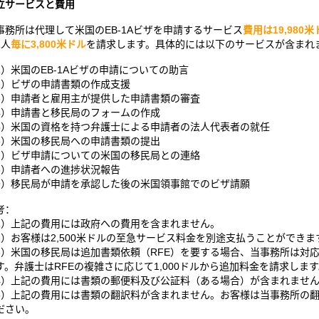
立サービスと費用
事務所は代理して米国のEB-1Aビザを申請するサービス
費用は
19,980
1人
毎に3,800米ドル
を請求します。具体的には以下のサービスが含まれ
1）米国のEB-1Aビザの申請についての助言
2）ビザの申請書類の作成支援
3）申請者と雇用主が提供した申請書類の審査
4）申請書と移民局のフォームの作成
5）米国の資格を持つ弁護士による申請者の法人代表者の就任
6）米国の移民局への申請書類の提出
7）ビザ申請についての米国の移民局との連絡
8）申請者への進捗状況報告
9）移民局が申請を承認した後の米国領事館でのビザ請願
考：
1）上記の費用には政府への費用を含まれません。
2）お客様は2,500米ドルの至急サービス料金を別途支払うことができ
3）米国の移民局は追加書類依頼（RFE）を要する場合、当事務所は対
す。弁護士はRFEの複雑さに応じて1,000ドルから追加料金を請求しま
4）上記の費用には書類の郵便料及び公証料（ある場合）が含まれませ
5）上記の費用には書類の翻訳料が含まれません。お客様は当事務所の
ださい。