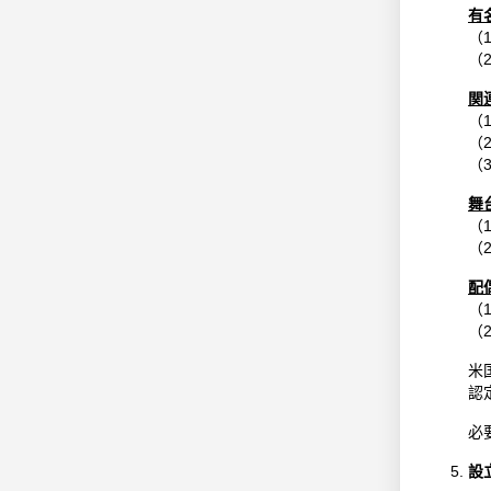
有
（
（
関
（
（
（
舞
（
（
配
（
（
米
認
必
設