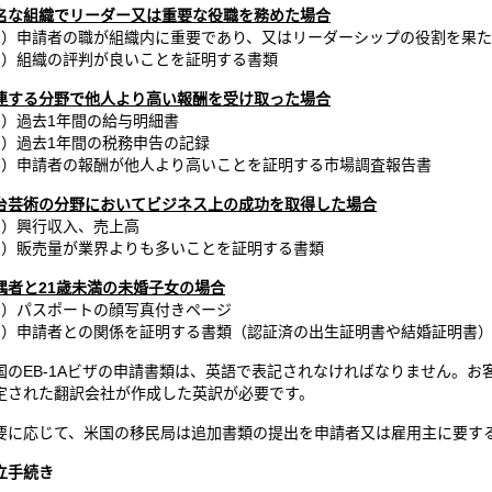
名な
組
織
でリーダー又は重要な役職を務めた場合
1）申請者の職が組織内に重要であり、又はリーダーシップの役割を果
2）組織の評判が良いことを証明する書類
連する
分野
で他人より高い報酬を受け取った場合
1）過去1年間の給与明細書
2）過去1年間の税務申告の記録
3）申請者の報酬が他人より高いことを証明する市場調査報告書
台芸術
の
分野においてビジネス上の成功を取得した場合
1）興行収入、売上高
2）販売量が業界よりも多いことを証明する書類
偶者と
21
歳未満の未婚子女の場合
1）パスポートの顔写真付きページ
2）申請者との関係を証明する書類（認証済の出生証明書や結婚証明書
国のEB-1Aビザの申請書類は、英語で表記されなければなりません。
定された翻訳会社が作成した英訳が必要です。
要に応じて、米国の移民局は追加書類の提出を申請者又は雇用主に要す
立手続き