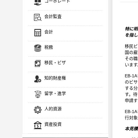
コーポレート
会計監査
特に明
会計
を指し
移民ビ
税務
国の雇
その職
移民・ビザ
います
EB-
知的財産権
のビサ
する分
留学・進学
す。待
申請す
人的資源
EB-
行対象
資産投資
本見積