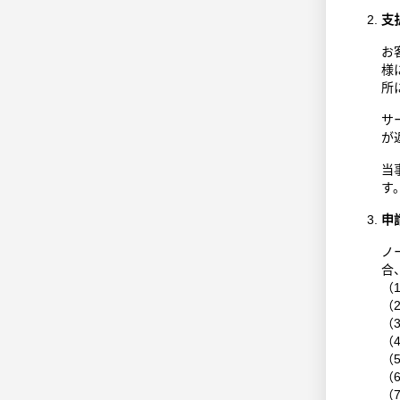
支
お
様
所
サ
が
当
す
申
ノ
合
（
（
（
（
（
（
（