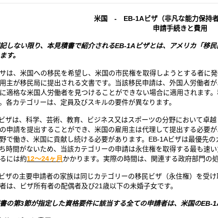
米国 ‐ EB-1Aビザ（非凡な能力保持
申請手続きと費用
記しない限り、本見積書で紹介されるEB-1Aビザとは、アメリカ「移
ます。
サは、米国への移民を希望し、米国の市民権を取得しようとする者に発
用主が移民局に提出される文書です。当該移民申請は、外国人労働者が
に適格な米国人労働者を見つけることができない場合に適用されます。
。各カテゴリーは、定員及びスキルの要件が異なります。
1Aビザは、科学、芸術、教育、ビジネス又はスポーツの分野において卓
の申請を提出することができ、米国の雇用主は代理して提出する必要が
野で働き、米国に貢献し続ける必要があります。EB-1Aビザは最優先のカ
ち時間がないため、当該カテゴリーの申請は永住権を取得する最も速い方
るには約
12～24ヶ月
かかります。実際の時間は、関連する政府部門の
1Aビザの主要申請者の家族は同じカテゴリーの移民ビザ（永住権）を受
者は、ビザ所有者の配偶者及び21歳以下の未婚子女です。
書の第3節が指定した資格要件に該当する全ての申請者は
、米国のEB-