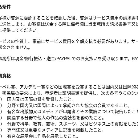
払条件
客様が啓源に委託することを確認した後、啓源はサービス費用の請求書
に送信します。お客様は送金する際に備考欄に当事務所の請求書番号又
に提供してください。
ービスの性質上、事前にサービス費用を全額支払う必要があります。サ
返金されません。
事務所は現金/銀行振込・送金/PAYPALでのお支払いを受け取ります。P
。
請資格
ーベル賞、アカデミー賞などの国際賞を受賞することは国内又は国際的
、移民局の要求により、申請者は証明書類を提供し、次の各号うちの3
1） 国内又は国際の賞を受賞したこと。
2） 分野で国内又は国際によって承認された協会の会員であること。
3） 有名な出版物又はメディアが申請者とその業績について報告したこ
4） 関連する分野で他人の作品の査読者を務めたこと。
5） 分野で科学、教育、芸術、スポーツ、又はビジネス上の貢献をした
6） 専門誌又は重要なメディアに記事を掲載したこと。
7） 有名な展示会に作品を展示したこと。