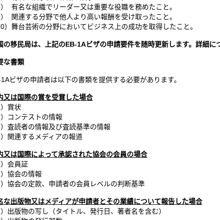
8） 有名な組織でリーダー又は重要な役職を務めたこと。
9） 関連する分野で他人より高い報酬を受け取ったこと。
10）舞台芸術の分野においてビジネス上の成功を取得したこと。
国の移民局は、上記のEB-1Aビザの申請要件を随時更新します。詳細
要な書類
B-1Aビザの申請者は以下の書類を提供する必要があります。
内又は国際の賞を受賞した場合
1）賞状
2）コンテストの情報
3）査読者の情報及び査読基準の情報
4）関連するメディアの報道
内又は国際によって承認された協会の会員の場合
1）会員証
2）協会の情報
3）協会の定款、申請者の会員レベルの判断基準
名な
出版
物
又はメディアが申請者とその業績について報告した場合
1）出版物の写し（タイトル、発行日、著者名を含む）