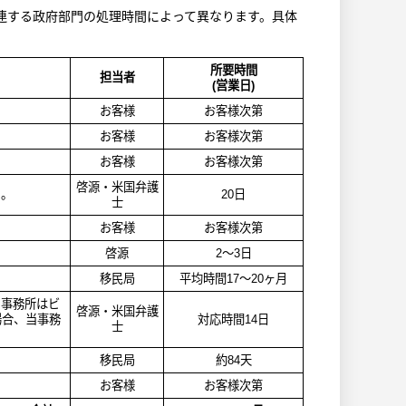
連する政府部門の処理時間によって異なります。具体
所要時間
担当者
(
営業日
)
お客様
お客様次第
お客様
お客様次第
お客様
お客様次第
啓源・米国弁護
る。
20
日
士
お客様
お客様次第
啓源
2
～
3
日
移民局
平均時間17～20ヶ月
当事務所はビ
啓源・米国弁護
場合、当事務
対応時間
14
日
士
移民局
約
84
天
お客様
お客様次第