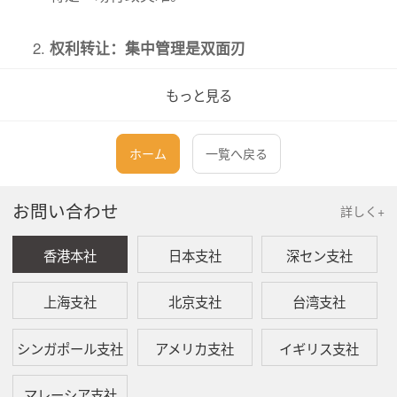
权利转让：集中管理是双面刃
もっと見る
国际申请：
转让手续同样可以通过 WIPO 集中办理。但要注意
一个限制：受让人（买家）也必须具备“马德里体
ホーム
一覧へ戻る
系成员国”的连结资格，否则转让将无法完成。
お問い合わせ
詳しく+
单一国家申请：
香港本社
日本支社
深セン支社
转让更具弹性。无论买家是哪国人，只要符合该国
法律即可转让。对于计划将商标卖给特定地区公司
上海支社
北京支社
台湾支社
的企业来说，单国申请更灵活。
シンガポール支社
アメリカ支社
イギリス支社
续展（Renewal）：省时省力的关键
マレーシア支社