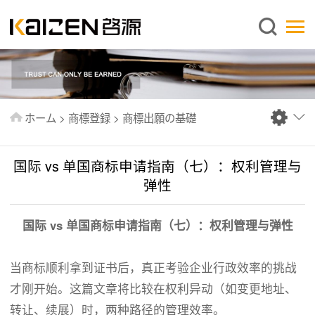
日本語
ホーム
企業情報
事業内容
ホーム
>
商標登録
>
商標出願の基礎
ニュース
情報
国际 vs 单国商标申请指南（七）：权利管理与
出版物
弹性
よくあるご質問
国际
vs 单国商标申请指南（七）：权利管理与弹性
お問い合わせ
当商标顺利拿到证书后，真正考验企业行政效率的挑战
才刚开始。这篇文章将比较在权利异动（如变更地址、
转让、续展）时，两种路径的管理效率。