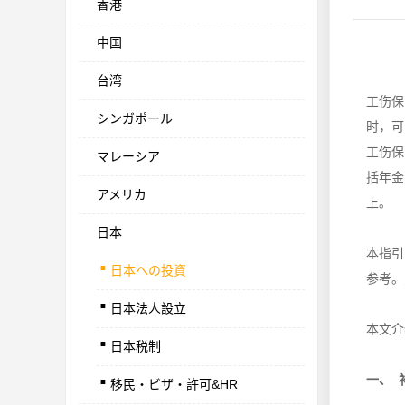
香港
中国
台湾
工伤保
シンガポール
时，可
工伤保
マレーシア
括年金
アメリカ
上。
日本
.
本指引
日本への投資
.
参考。
日本法人設立
.
本文介
日本税制
.
一、 
移民・ビザ・許可&HR