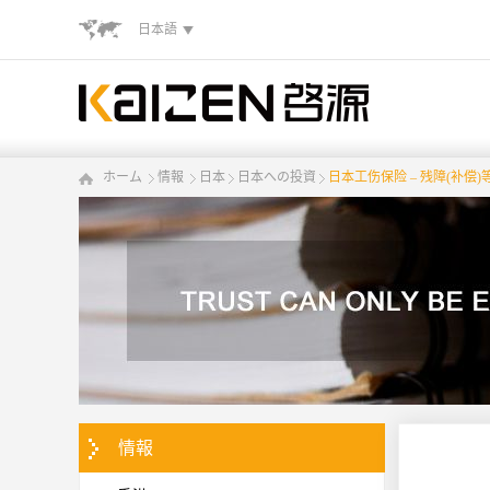
日本語
ホーム
情報
日本
日本への投資
日本工伤保险 – 残障(补偿)
情報