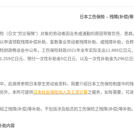
日本工伤保险 – 残障(补偿)
险（日文“労災保険”）对象的劳动者因业务或通勤的原因导致负伤、患
以申请领取残障补偿补助、复数事业劳动者残障补助、或残障补助，合称“残障
险财政畅谈会中公布，工伤保险财政2021年全年实际支出11,885亿日元，
1,259亿日元、预付一次性补助金5亿日元、以及一次性补助金为296亿
中，启源将参照日本厚生劳动省资料，简要介绍日本工伤保险制度中的残
另外，本所可提供
日本社会保险加入及工资计算
之服务，如有需要，可进
绍之残障(补偿)等补助，不包括涉及船员的工伤保险之残障(补偿)等补助
补助内容