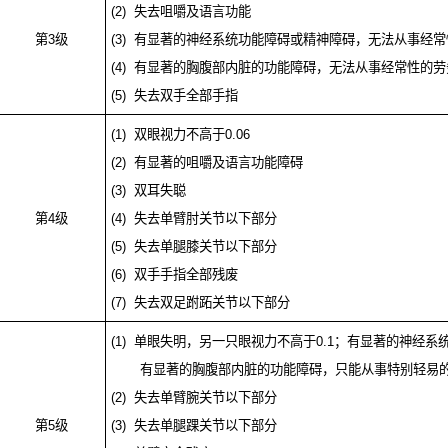
(2)
失去咀嚼及语言功能
第
3
级
(3)
有显著的神经系统功能障碍或精神障碍，无法从事经常
(4)
有显著的胸腹部内脏的功能障碍，无法从事经常性的劳
(5)
失去双手全部手指
(1)
双眼视力不高于
0.06
(2)
有显著的咀嚼及语言功能障碍
(3)
双耳失聪
第
4
级
(4)
失去单臂肘关节以下部分
(5)
失去单腿膝关节以下部分
(6)
双手手指全部残废
(7)
失去双足跗跖关节以下部分
(1)
单眼失明，另一只眼视力不高于
0.1
；有显著的神经系
有显著的胸腹部内脏的功能障碍，只能从事特别轻易
(2)
失去单臂腕关节以下部分
第
5
级
(3)
失去单腿踝关节以下部分