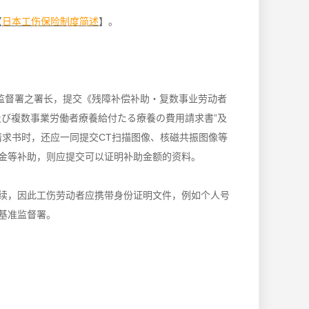
【
日本工伤保险制度简述
】。
准监督署之署长，提交《残障补偿补助・复数事业劳动者
及び複数事業労働者療養給付たる療養の費用請求書”及
请求书时，还应一同提交CT扫描图像、核磁共振图像等
金等补助，则应提交可以证明补助金额的资料。
续，因此工伤劳动者应携带身份证明文件，例如个人号
基准监督署。