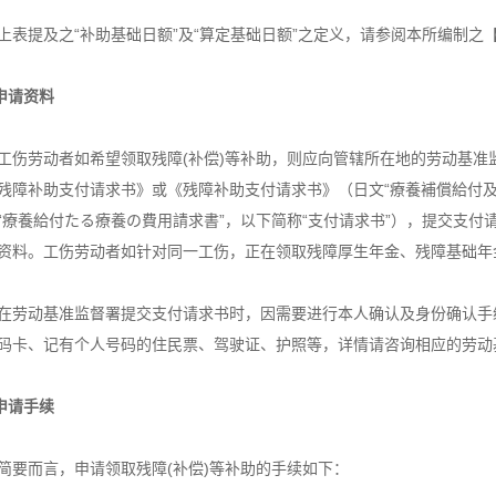
上表提及之“补助基础日额”及“算定基础日额”之定义，请参阅本所编制之
申请资料
工伤劳动者如希望领取残障(补偿)等补助，则应向管辖所在地的劳动基
残障补助支付请求书》或《残障补助支付请求书》（日文“療養補償給付
“療養給付たる療養の費用請求書”，以下简称“支付请求书”），提交支付
资料。工伤劳动者如针对同一工伤，正在领取残障厚生年金、残障基础年
在劳动基准监督署提交支付请求书时，因需要进行本人确认及身份确认手
码卡、记有个人号码的住民票、驾驶证、护照等，详情请咨询相应的劳动
申请手续
简要而言，申请领取残障(补偿)等补助的手续如下：