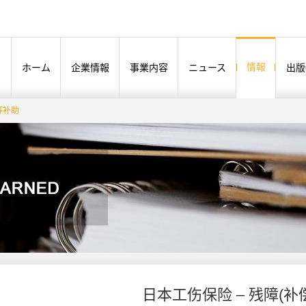
情報
ホーム
企業情報
事業内容
ニュース
出版
等补助
日本工伤保险 – 残障(补