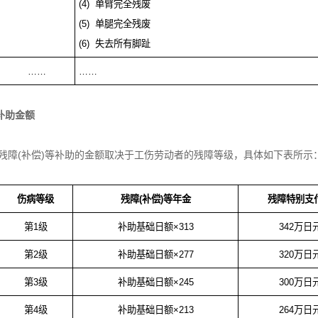
(4)
单臂完全残废
(5)
单腿完全残废
(6)
失去所有脚趾
……
……
补助金额
残障(补偿)等补助的金额取决于工伤劳动者的残障等级，具体如下表所示
伤病等级
残障
(
补偿
)
等年金
残障特别支
第
1
级
补助基础日额×
313
342
万日
第
2
级
补助基础日额×
277
320
万日
第
3
级
补助基础日额×
245
300
万日
第
4
级
补助基础日额×
213
264
万日