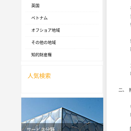
英国
ベトナム
オフショア地域
その他の地域
知的財産権
人気検索
二、 
サービス分野