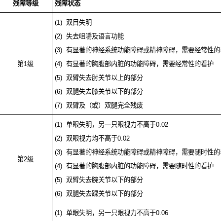
残障等级
残障状态
(1)
双目失明
(2)
失去咀嚼及语言功能
(3)
有显著的神经系统功能障碍或精神障碍，需要经常性的
第
1
级
(4)
有显著的胸腹部内脏的功能障碍，需要经常性的看护
(5)
双臂失去肘关节以上的部分
(6)
双腿失去膝关节以下的部分
(7)
双臂及（或）双腿完全残废
(1)
单眼失明，另一只眼视力不高于
0.02
(2)
双眼视力均不高于
0.02
(3)
有显著的神经系统功能障碍或精神障碍，需要随时性的
第
2
级
(4)
有显著的胸腹部内脏的功能障碍，需要随时性的看护
(5)
双臂失去腕关节以下的部分
(6)
双腿失去踝关节以下的部分
(1)
单眼失明，另一只眼视力不高于
0.06