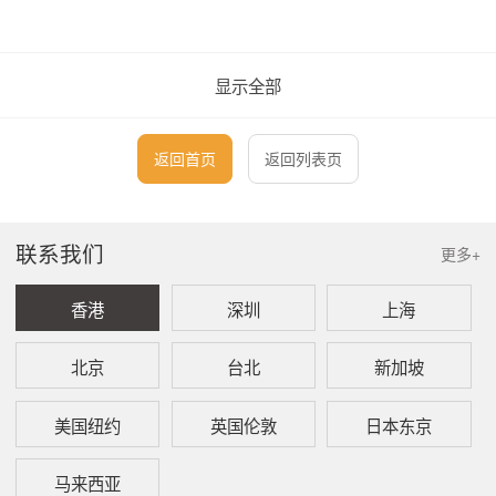
1.1
社会保险加入服务
显示全部
日本公司在首次办理员工社会保险加入手续
时，需要同时进行公司社会保险登记手续，本
所提供
日本公司社会保险登记手续的
费用为每
返回首页
返回列表页
次50,000日元
（非首次办理时此项不需要），
为员工办理社会保险加入手续的费用为每人每
次30,000日元起，此服务中包含的具体项目如
下：：
联系我们
更多+
(1) 回答客户关于日本社会保险加入手续的问
题；
香港
深圳
上海
(2) 编制日本公司社会保险登记手续的相关资
料（如需）；
北京
台北
新加坡
(3) 编制员工社会保险加入手续的相关资料
等；
(4) 向主管机构提交社会保险加入申请资料；
美国纽约
英国伦敦
日本东京
(5) 将社会保险加入手续完成后的资料移交给
客户。
马来西亚