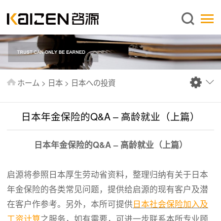
日本語
ホーム
企業情報
事業内容
ホーム
>
日本
>
日本への投資
ニュース
情報
日本年金保险的Q&A – 高龄就业（上篇）
出版物
日本年金保险的Q&A – 高龄就业（上篇）
よくあるご質問
お問い合わせ
启源将参照日本厚生劳动省资料，整理归纳有关于日本
年金保险的各类常见问题，提供给启源的现有客户及潜
在客户作参考。另外，本所可提供
日本社会保险加入及
工资计算
之服务，如有需要，可进一步联系本所专业顾