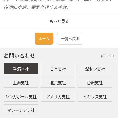
在满65岁后，需要办理什么手续？
もっと見る
一、
正在领取老龄厚生年金的人士就业了，需要办理
什么手续？
ホーム
一覧へ戻る
正在领取老龄年金的人士就业并参加厚生年金保
险后，将根据其就业后的薪资、奖金决定的总报
酬月额的相当金额与单月年金额的合计金额，暂
お問い合わせ
詳しく+
停支付全部或部分该人士的厚生年金保险的老龄
年金。2007年4月1日起，满70岁人士在厚生年
香港本社
日本支社
深セン支社
金保险的适用事业所工作后，将根据其就业后的
薪资、奖金决定的总报酬月额的相当金额与单月
年金额的合计金额，暂停支付全部或部分该人士
上海支社
北京支社
台湾支社
的厚生年金保险的老龄年金，且该人士不用负担
厚生年金保险金。
シンガポール支社
アメリカ支社
イギリス支社
正在领取老龄年金的人士就业后，雇主应为其办
マレーシア支社
理厚生年金保险的参保手续。未及时办理导致在
就业次月起超额领取年金的，该人士应退还超额