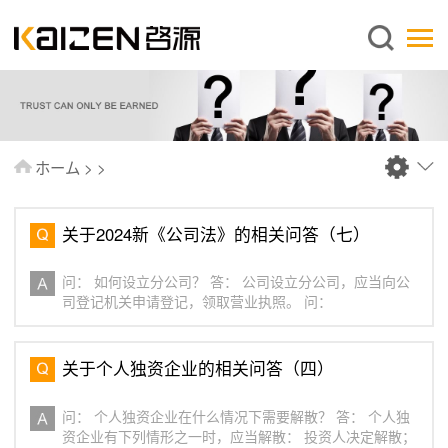
日本語
ホーム
企業情報
事業内容
ホーム
>
>
ニュース
情報
关于2024新《公司法》的相关问答（七）
出版物
问： 如何设立分公司？ 答： 公司设立分公司，应当向公
よくあるご質問
司登记机关申请登记，领取营业执照。 问：
お問い合わせ
关于个人独资企业的相关问答（四）
问： 个人独资企业在什么情况下需要解散？ 答： 个人独
资企业有下列情形之一时，应当解散： 投资人决定解散；