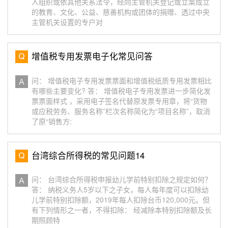
人组织或依其他关系法令，经向主管机关登记或立案成立
的教育、文化、公益、慈善机构或团体的捐赠、透过中央
主管机关设置的专户对
增值税专用发票电子化常见问答
问： 增值税电子专用发票票面和增值税纸质专用发票相比
有哪些主要变化? 答： 增值税电子专用发票进一步简化发
票票面样式 ，采用电子签名代替原发票专用章，将“货物
或应税劳务、服务名称”栏次名称简化为“项目名称”，取消
了原“销售方:
台湾综合所得税的常见问题14
问： 台湾综合所得税申报幼儿学前特别扣除之规定如何？
答： 纳税义务人5岁以下之子女，每人每年度可以扣除幼
儿学前特别扣除额，2019年每人扣除台币120,000元。但
有下列情形之一者，不得扣除： 经减除本特别扣除额及长
期照顾特