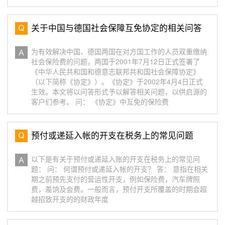
关于中国与德国社会保障互免协定的相关问答
为有效解决中国、德国两国在对方国工作的人员双重缴纳
社会保险费的问题，两国于2001年7月12日正式签署了
《中华人民共和国和德意志联邦共和国社会保障协定》
（以下简称《协定》）。《协定》于2002年4月4日正式
生效。本文将以问答形式予以解答相关问题，以供启源的
客户们参考。 问： 《协定》中互免的保险费
预付或递延入帐的开支在税务上的常见问题
以下是有关于预付或递延入账的开支在税务上的常见问
题： 问： 何谓预付或递延入帐的开支？ 答： 意指在相关
期之前预先支付的营运性开支，例如保险费，汽车牌照
费，差饷及会费。一般而言，预付开支所覆盖的时期会超
越招致开支的的财政年度