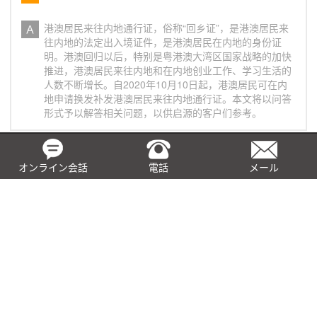
港澳居民来往内地通行证，俗称“回乡证”，是港澳居民来
往内地的法定出入境证件，是港澳居民在内地的身份证
明。港澳回归以后，特别是粤港澳大湾区国家战略的加快
推进，港澳居民来往内地和在内地创业工作、学习生活的
人数不断增长。自2020年10月10日起，港澳居民可在内
地申请换发补发港澳居民来往内地通行证。本文将以问答
形式予以解答相关问题，以供启源的客户们参考。
加州企业虚拟名称问答
オンライン会話
電話
メール
问： 加州商业名称是什么？ 答： 对于在加州从事营利活
动的个人或商业实体而言，企业名称是一个重要的品牌战
略。加州公司虚拟名称又叫做商业名称（DBA），仅用于
商标、品牌目的不是一种商业结构。
BEPS是什么？有何影响？
被誉为“百年来国际税收领域根本性变革”的BEPS行动，对