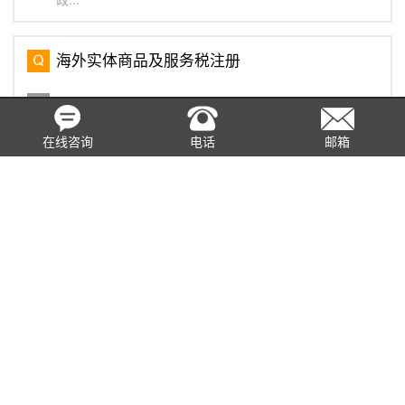
海外实体商品及服务税注册
海外实体的定义是指非新加坡居民和/或在新加坡没有固定
营业地点的实体。本地和海外的实体也适用同样的商品及
服务税登记规则。如果公司正在注册GST，公司必须在新
在线咨询
电话
邮箱
加坡指定一个当地代理，即第33(1)条代理，该代理将代
表公司...
在香港申请事先裁定的常见问题
在香港任何公司或人士均可向香港税务局局长提出事先裁
定的申请，就条例的各项条文如何适用于申请所述的安排
作出裁定，此项申请是需要缴付费用给香港税务局的，以
下是关于事先裁定的常见问题： 问： ...
基于真实交易，取得虚开发票如何税前列支？