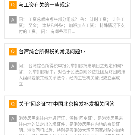
与工资有关的一些规定
问： 工资总额由哪些部分组成？ 答： 计时工资； 计件工
资； 奖金； 津贴和补贴； 加班加点工资； 特殊情况下支
付的工资。 问： 有哪些项目...
台湾综合所得税的常见问题17
问： 台湾综合所得税申报列举扣除捐赠项目之规定如何？
答： 列举扣除额中，对合于民法总则公益社团及财团的法
人组织或依其他关系法令，经向主管机关登记或立案成
立...
关于“回乡证”在中国北京换发补发相关问答
港澳居民来往内地通行证，俗称“回乡证”，是港澳居民来
往内地的法定出入境证件，是港澳居民在内地的身份证
明。港澳回归以后，特别是粤港澳大湾区国家战略的加快