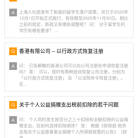
上海人社部发布了新版的留学生落户政策，并已于2020年
12月1日开始正式施行，有效期至2025年11月30日。相比
之前的规定，新政又有哪些调整呢？ 问： 对于留学生的
学历有哪些要求？ ...
香港有限公司 – 以行政方式恢复注册
问： 已告解散的香港公司可以向公司注册处申请恢复注册
吗？ 答： 可以，现时有两种途径恢复公司注册，分别为
「以行政方式恢复注册」 及 「以法院命令恢复注册」。
在...
关于个人公益捐赠支出税前扣除的若干问题
问： 个人同时发生按百分之三十扣除和全额扣除的公益捐
赠支出，应如何选择扣除顺序？ 答： 根据《财政部 税务
总局关于公益慈善事业捐赠个人所得税政策的公告》（财
政...