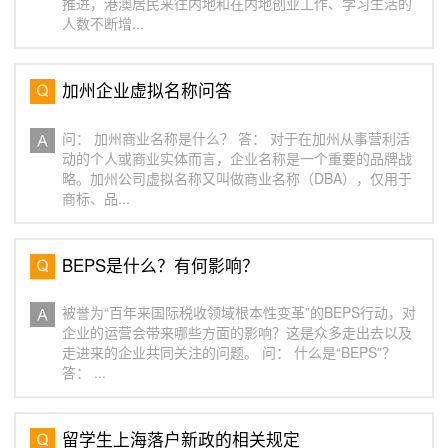
推进，港澳居民来往内地和在内地创业工作、学习生活的
人数不断增...
加州企业虚拟名称问答
问： 加州商业名称是什么？ 答： 对于在加州从事营利活
动的个人或商业实体而言，企业名称是一个重要的品牌战
略。加州公司虚拟名称又叫做商业名称（DBA），仅用于
商标、品...
BEPS是什么？有何影响？
被誉为“百年来国际税收领域根本性变革”的BEPS行动，对
企业的运营会带来哪些方面的影响？这是众多走出去以及
走进来的企业共同关注的问题。 问： 什么是“BEPS”？
答： ...
留学生上海落户新政的相关规定