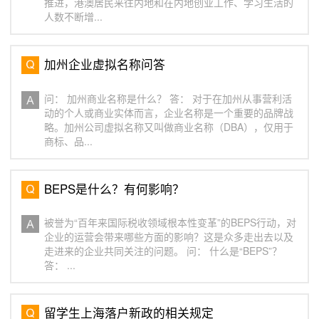
推进，港澳居民来往内地和在内地创业工作、学习生活的
人数不断增...
加州企业虚拟名称问答
问： 加州商业名称是什么？ 答： 对于在加州从事营利活
动的个人或商业实体而言，企业名称是一个重要的品牌战
略。加州公司虚拟名称又叫做商业名称（DBA），仅用于
商标、品...
BEPS是什么？有何影响？
被誉为“百年来国际税收领域根本性变革”的BEPS行动，对
企业的运营会带来哪些方面的影响？这是众多走出去以及
走进来的企业共同关注的问题。 问： 什么是“BEPS”？
答： ...
留学生上海落户新政的相关规定