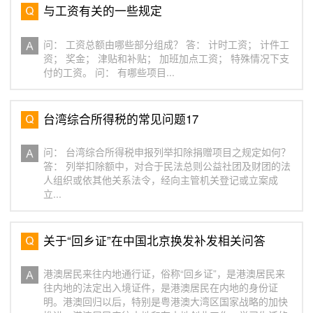
与工资有关的一些规定
问： 工资总额由哪些部分组成？ 答： 计时工资； 计件工
资； 奖金； 津贴和补贴； 加班加点工资； 特殊情况下支
付的工资。 问： 有哪些项目...
台湾综合所得税的常见问题17
问： 台湾综合所得税申报列举扣除捐赠项目之规定如何？
答： 列举扣除额中，对合于民法总则公益社团及财团的法
人组织或依其他关系法令，经向主管机关登记或立案成
立...
关于“回乡证”在中国北京换发补发相关问答
港澳居民来往内地通行证，俗称“回乡证”，是港澳居民来
往内地的法定出入境证件，是港澳居民在内地的身份证
明。港澳回归以后，特别是粤港澳大湾区国家战略的加快