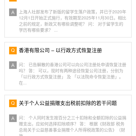
上海人社部发布了新版的留学生落户政策，并已于2020年
12月1日开始正式施行，有效期至2025年11月30日。相比
之前的规定，新政又有哪些调整呢？ 问： 对于留学生的
学历有哪些要求？ ...
香港有限公司 – 以行政方式恢复注册
问： 已告解散的香港公司可以向公司注册处申请恢复注册
吗？ 答： 可以，现时有两种途径恢复公司注册，分别为
「以行政方式恢复注册」 及 「以法院命令恢复注册」。
在...
关于个人公益捐赠支出税前扣除的若干问题
问： 个人同时发生按百分之三十扣除和全额扣除的公益捐
赠支出，应如何选择扣除顺序？ 答： 根据《财政部 税务
总局关于公益慈善事业捐赠个人所得税政策的公告》（财
政...