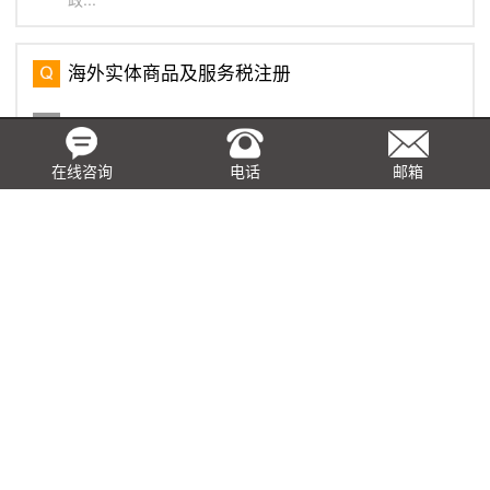
海外实体商品及服务税注册
海外实体的定义是指非新加坡居民和/或在新加坡没有固定
营业地点的实体。本地和海外的实体也适用同样的商品及
服务税登记规则。如果公司正在注册GST，公司必须在新
在线咨询
电话
邮箱
加坡指定一个当地代理，即第33(1)条代理，该代理将代
表公司...
在香港申请事先裁定的常见问题
在香港任何公司或人士均可向香港税务局局长提出事先裁
定的申请，就条例的各项条文如何适用于申请所述的安排
作出裁定，此项申请是需要缴付费用给香港税务局的，以
下是关于事先裁定的常见问题： 问： ...
基于真实交易，取得虚开发票如何税前列支？