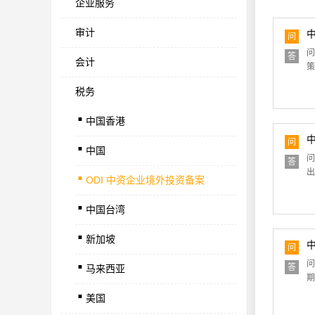
企业服务
审计
问
问
答
会计
策
税务
.
中国香港
.
问
中国
.
问
答
出
ODI 中资企业境外投资备案
.
中国台湾
.
新加坡
.
问
问
答
马来西亚
.
期
美国