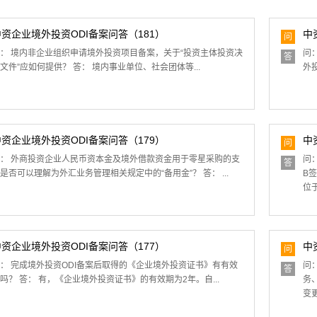
中资企业境外投资ODI备案问答（181）
中
问
： 境内非企业组织申请境外投资项目备案，关于“投资主体投资决
问
答
文件”应如何提供？ 答： 境内事业单位、社会团体等...
外
中资企业境外投资ODI备案问答（179）
中
问
： 外商投资企业人民币资本金及境外借款资金用于零星采购的支
问
答
是否可以理解为外汇业务管理相关规定中的“备用金”？ 答： ...
B
位
中资企业境外投资ODI备案问答（177）
中
问
： 完成境外投资ODI备案后取得的《企业境外投资证书》有有效
问
答
吗？ 答： 有，《企业境外投资证书》的有效期为2年。自...
务
变更