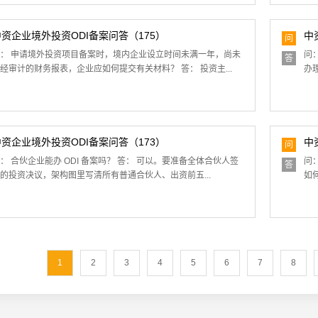
中资企业境外投资ODI备案问答（175）
中
问
： 申请境外投资项目备案时，境内企业设立时间未满一年，尚未
问
答
经审计的财务报表，企业应如何提交有关材料？ 答： 投资主...
办理
中资企业境外投资ODI备案问答（173）
中
问
： 合伙企业能办 ODI 备案吗？ 答： 可以。要准备全体合伙人签
问
答
的投资决议，架构图里写清所有普通合伙人、出资前五...
如
1
2
3
4
5
6
7
8