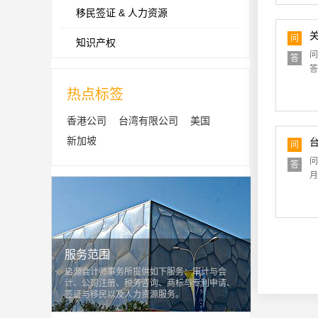
移民签证 & 人力资源
问
知识产权
问
答
答
热点标签
香港公司
台湾有限公司
美国
新加坡
问
问
答
月
服务范围
启源会计师事务所提供如下服务：审计与会
计、公司注册、税务咨询、商标与专利申请、
签证与移民以及人力资源服务。