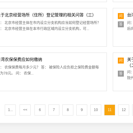
关于北京经营场所（住所）登记管理的相关问答（三）
台
问
： 北京市经营主体在市内设立分支机构应当如何登记经营场所？
问
答
： 北京市经营主体在本市行政区域内设立分支机构，可...
后
台湾农保保费应如何缴纳
关
问
（
： 农保保费每月多少元？ 答： 被保险人应负担之保险费金额每
问
为78元。 问： 农保...
答
院
1...
<<
6
7
8
9
10
11
12