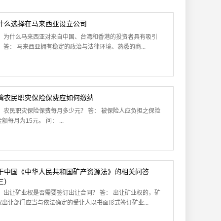
什么选择在马来西亚设立公司
： 为什么马来西亚对来自中国、台湾和香港的投资者具有吸引
？ 答： 马来西亚拥有稳定的政治与法律环境、熟悉的商...
湾农民职灾保险保费应如何缴纳
： 农民职灾保险保费每月多少元？ 答： 被保险人应负担之保险
额每月为15元。 问： ...
于中国《中华人民共和国矿产资源法》的相关问答
三）
： 出让矿业权是否需要签订出让合同？ 答： 出让矿业权的，矿
权出让部门应当与依法确定的受让人以书面形式签订矿业...