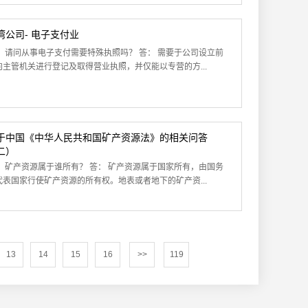
湾公司- 电子支付业
： 请问从事电子支付需要特殊执照吗？ 答： 需要于公司设立前
向主管机关进行登记及取得营业执照，并仅能以专营的方...
于中国《中华人民共和国矿产资源法》的相关问答
二）
： 矿产资源属于谁所有？ 答： 矿产资源属于国家所有，由国务
代表国家行使矿产资源的所有权。地表或者地下的矿产资...
13
14
15
16
>>
119