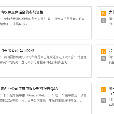
台湾农民退休储金的参加资格
为
问
： 参加农民退休储金的条件为何？ 答： 符合以下条件者，可以
问
答
请参加： 未满65岁。 ...
力
台湾有限公司-公司名称
台
问
： 请问要如何确认公司名称是否已经被注册过了呢? 答： 请至经
问
答
部商业司的商工登记公示信息服务网进行初步查询...
费金
马来西亚公司年度申报及财务报告Q&A
关
问
（
： 什么是年度申报（Annual Return）？ 答： 年度申报是一项强
问
性的法定申报，用于反映公司在某一年度的主要资料概况。...
答
业