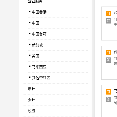
企业服务
.
中国香港
.
问
问
答
中国
.
申
中国台湾
.
新加坡
.
问
美国
.
问
答
济
马来西亚
.
其他管辖区
审计
问
问
答
会计
制
税务