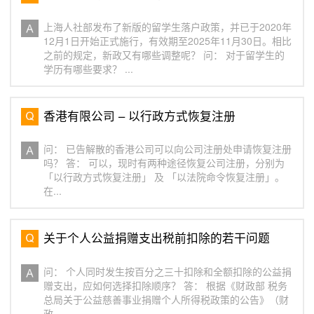
上海人社部发布了新版的留学生落户政策，并已于2020年
12月1日开始正式施行，有效期至2025年11月30日。相比
之前的规定，新政又有哪些调整呢？ 问： 对于留学生的
学历有哪些要求？ ...
香港有限公司 – 以行政方式恢复注册
问： 已告解散的香港公司可以向公司注册处申请恢复注册
吗？ 答： 可以，现时有两种途径恢复公司注册，分别为
「以行政方式恢复注册」 及 「以法院命令恢复注册」。
在...
关于个人公益捐赠支出税前扣除的若干问题
问： 个人同时发生按百分之三十扣除和全额扣除的公益捐
赠支出，应如何选择扣除顺序？ 答： 根据《财政部 税务
总局关于公益慈善事业捐赠个人所得税政策的公告》（财
政...