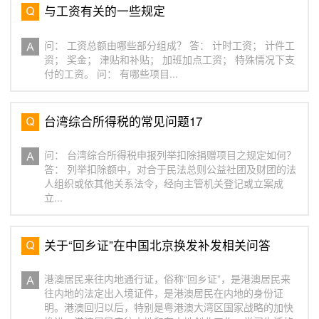
与工资有关的一些规定
问： 工资总额由哪些部分组成？ 答： 计时工资； 计件工
资； 奖金； 津贴和补贴； 加班加点工资； 特殊情况下支
付的工资。 问： 有哪些项目...
台湾综合所得税的常见问题17
问： 台湾综合所得税申报列举扣除捐赠项目之规定如何？
答： 列举扣除额中，对合于民法总则公益社团及财团的法
人组织或依其他关系法令，经向主管机关登记或立案成
立...
关于“回乡证”在中国北京换发补发相关问答
港澳居民来往内地通行证，俗称“回乡证”，是港澳居民来
往内地的法定出入境证件，是港澳居民在内地的身份证
明。港澳回归以后，特别是粤港澳大湾区国家战略的加快