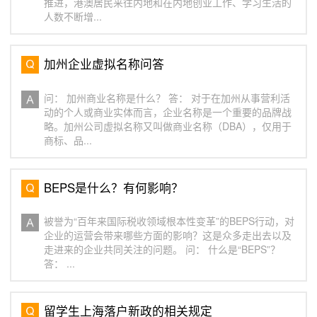
推进，港澳居民来往内地和在内地创业工作、学习生活的
人数不断增...
加州企业虚拟名称问答
问： 加州商业名称是什么？ 答： 对于在加州从事营利活
动的个人或商业实体而言，企业名称是一个重要的品牌战
略。加州公司虚拟名称又叫做商业名称（DBA），仅用于
商标、品...
BEPS是什么？有何影响？
被誉为“百年来国际税收领域根本性变革”的BEPS行动，对
企业的运营会带来哪些方面的影响？这是众多走出去以及
走进来的企业共同关注的问题。 问： 什么是“BEPS”？
答： ...
留学生上海落户新政的相关规定