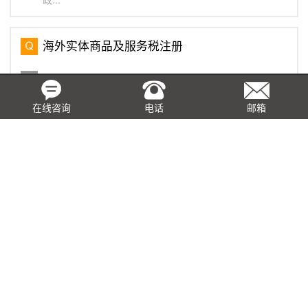
海外实体商品及服务税注册
海外实体的定义是指非新加坡居民和/或在新加坡没有固定
营业地点的实体。本地和海外的实体也适用同样的商品及
服务税登记规则。如果公司正在注册GST，公司必须在新
在线咨询
电话
邮箱
加坡指定一个当地代理，即第33(1)条代理，该代理将代
表公司...
在香港申请事先裁定的常见问题
在香港任何公司或人士均可向香港税务局局长提出事先裁
定的申请，就条例的各项条文如何适用于申请所述的安排
作出裁定，此项申请是需要缴付费用给香港税务局的，以
下是关于事先裁定的常见问题： 问： ...
基于真实交易，取得虚开发票如何税前列支？