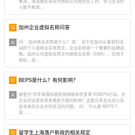
推进，港澳居民来往内地和在内地创业工作、学习生活的
人数不断增...
加州企业虚拟名称问答
问： 加州商业名称是什么？ 答： 对于在加州从事营利活
动的个人或商业实体而言，企业名称是一个重要的品牌战
略。加州公司虚拟名称又叫做商业名称（DBA），仅用于
商标、品...
BEPS是什么？有何影响？
被誉为“百年来国际税收领域根本性变革”的BEPS行动，对
企业的运营会带来哪些方面的影响？这是众多走出去以及
走进来的企业共同关注的问题。 问： 什么是“BEPS”？
答： ...
留学生上海落户新政的相关规定