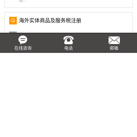
海外实体商品及服务税注册
海外实体的定义是指非新加坡居民和/或在新加坡没有固定
营业地点的实体。本地和海外的实体也适用同样的商品及
服务税登记规则。如果公司正在注册GST，公司必须在新
在线咨询
电话
邮箱
加坡指定一个当地代理，即第33(1)条代理，该代理将代
表公司...
在香港申请事先裁定的常见问题
在香港任何公司或人士均可向香港税务局局长提出事先裁
定的申请，就条例的各项条文如何适用于申请所述的安排
作出裁定，此项申请是需要缴付费用给香港税务局的，以
下是关于事先裁定的常见问题： 问： ...
基于真实交易，取得虚开发票如何税前列支？