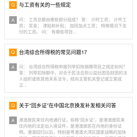
与工资有关的一些规定
问： 工资总额由哪些部分组成？ 答： 计时工资； 计件工
资； 奖金； 津贴和补贴； 加班加点工资； 特殊情况下支
付的工资。 问： 有哪些项目...
台湾综合所得税的常见问题17
问： 台湾综合所得税申报列举扣除捐赠项目之规定如何？
答： 列举扣除额中，对合于民法总则公益社团及财团的法
人组织或依其他关系法令，经向主管机关登记或立案成
立...
关于“回乡证”在中国北京换发补发相关问答
港澳居民来往内地通行证，俗称“回乡证”，是港澳居民来
往内地的法定出入境证件，是港澳居民在内地的身份证
明。港澳回归以后，特别是粤港澳大湾区国家战略的加快