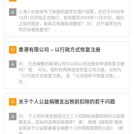
上海人社部发布了新版的留学生落户政策，并已于2020年
12月1日开始正式施行，有效期至2025年11月30日。相比
之前的规定，新政又有哪些调整呢？ 问： 对于留学生的
学历有哪些要求？ ...
香港有限公司 – 以行政方式恢复注册
问： 已告解散的香港公司可以向公司注册处申请恢复注册
吗？ 答： 可以，现时有两种途径恢复公司注册，分别为
「以行政方式恢复注册」 及 「以法院命令恢复注册」。
在...
关于个人公益捐赠支出税前扣除的若干问题
问： 个人同时发生按百分之三十扣除和全额扣除的公益捐
赠支出，应如何选择扣除顺序？ 答： 根据《财政部 税务
总局关于公益慈善事业捐赠个人所得税政策的公告》（财
政...