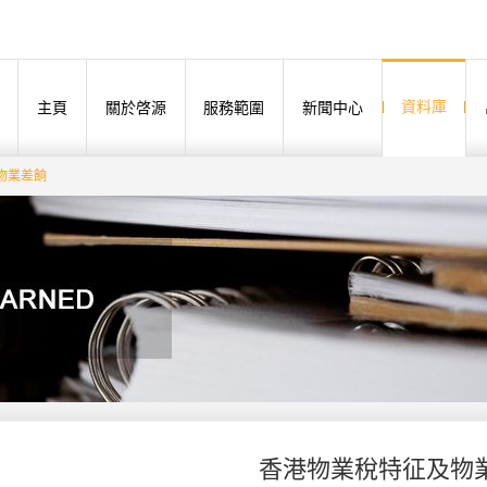
資料庫
主頁
關於啓源
服務範圍
新聞中心
物業差餉
香港物業稅特征及物