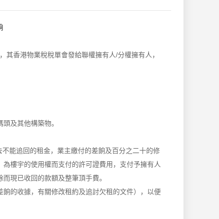
餉
，其香港物業稅稅單會發給聯權擁有人/分權擁有人，
碼頭及其他構築物。
減去不能追回的租金，業主繳付的差餉及百分之二十的修
，為樓宇的使用權而支付的許可證費用，支付予擁有人
除而現已收回的款額及整筆頂手費。
差餉的收據，有關修改租約及追討欠租的文件），以便