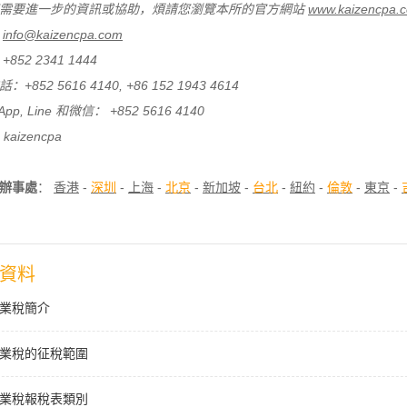
需要進一步的資訊或協助，煩請您瀏覽本所的官方網站
www.kaizencpa.
：
info@kaizencpa.com
852 2341 1444
+852 5616 4140, +86 152 1943 4614
App, Line 和微信： +852 5616 4140
 kaizencpa
辦事處
：
香港
-
深圳
-
上海
-
北京
-
新加坡
-
台北
-
紐約
-
倫敦
-
東京
-
資料
業稅簡介
業稅的征稅範圍
業稅報稅表類別