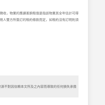
徵收，物業的應課差餉租值是指該物業其全年估計可得
用人雙方所簽訂的租約條款而定，如租約沒有訂明則須
。
啓源不對因信賴本文所及之內容而導致的任何損失承擔