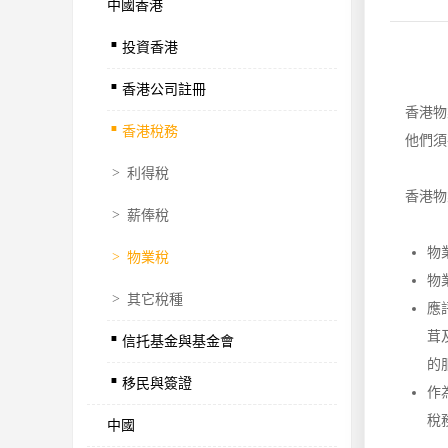
中國香港
.
投資香港
.
香港公司註冊
.
香港物
香港稅務
他們須
>
利得稅
香港物
>
薪俸稅
物
>
物業稅
物
>
其它稅種
.
應
茸
信托基金與基金會
.
的
移民與簽證
作
稅
中國