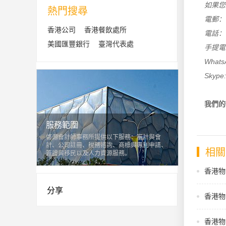
如果您
熱門搜尋
電郵
香港公司
香港餐飲處所
電話： +
美國匯豐銀行
臺灣代表處
手提電話：
Whats
Skype:
我們的
服務範圍
啓源會計師事務所提供以下服務：審計與會
計、公司註冊、稅務諮詢、商標與專利申請、
相關
簽證與移民以及人力資源服務。
香港物
分享
香港物
香港物