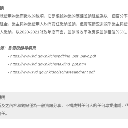
餉
就使用物業而徵收的稅項，它是根據物業的應課差餉租值乘以一個百分率
租金。業主與物業使用人均有責任繳納差餉，但實際情況需視乎業主與使
人繳納。以2020-2021財政年度而言，差餉徵收率為應課差餉租值的5%
源：香港稅務局網頁
-
https://www.ird.gov.hk/chs/pdf/ind_ppt_payc.pdf
-
https://www.ird.gov.hk/chs/tax/ind_ppt.htm
-
https://www.rvd.gov.hk/doc/sc/ratesandrent.pdf
聲明
所及之內容和觀點僅為一般資訊分享，不構成對任何人的任何專業建議，
責任。