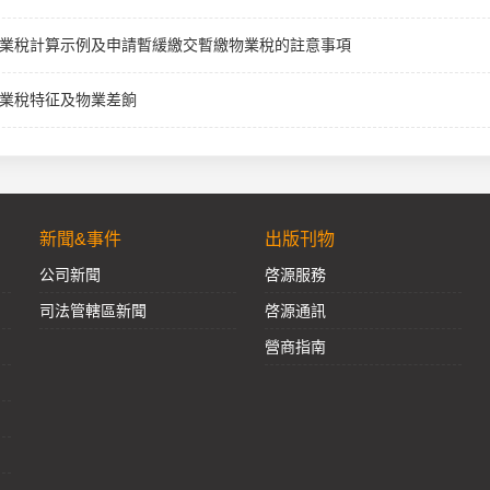
業稅計算示例及申請暫緩繳交暫繳物業稅的註意事項
業稅特征及物業差餉
新聞&事件
出版刊物
公司新聞
啓源服務
司法管轄區新聞
啓源通訊
營商指南