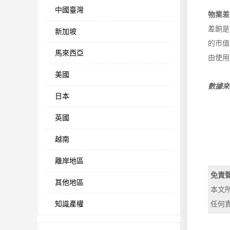
中國臺灣
物業差
差餉是
新加坡
的市值
馬來西亞
由使用
美國
數據來
日本
英國
越南
離岸地區
免責
其他地區
本文
知識產權
任何