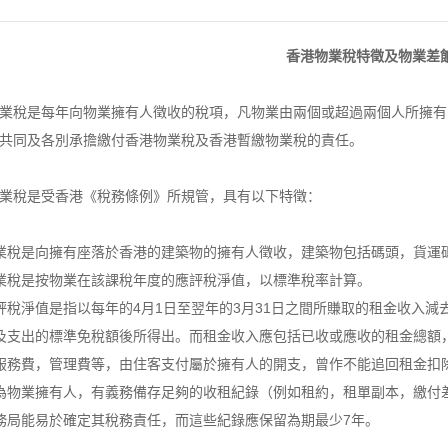
香港物業稅特徵及物業差
業稅是每年向物業擁有人徵收的稅項，凡物業由兩個或超過兩個人所擁有
共同及各別承擔繳付香港物業稅及香港暫繳物業稅的責任。
業稅是受香港《稅務條例》所規管，具有以下特徵：
業稅是向擁有座落於香港的建築物的擁有人徵收，建築物包括碼頭，貨運
業稅是按物業在該課稅年度的應評稅淨值，以標準稅率計算。
評稅淨值是指以每年的4月1日至翌年的3月31日之間所賺取的租金收入
及支出的標準免稅額後所得出。而租金收入應包括已收或應收的租金總額
服務費，管理費等，由住客支付屬於擁有人的開支，曾作不能追回租金扣
為物業擁有人，有義務備存足夠的收租紀錄（例如租約，租單副本，繳付
務局能易於確定其稅務責任，而這些紀錄應保留為期最少7年。