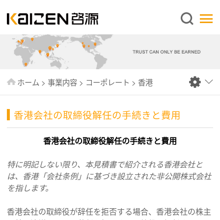
日本語
ホーム
企業情報
事業内容
ホーム
>
事業内容
>
コーポレート
>
香港
ニュース
情報
香港会社の取締役解任の手続きと費用
出版物
香港会社の取締役解任の手続きと費用
よくあるご質問
特に明記しない限り、本見積書で紹介される香港会社と
お問い合わせ
は、香港「会社条例」に基づき設立された非公開株式会社
を指します。
香港会社の取締役が辞任を拒否する場合、香港会社の株主