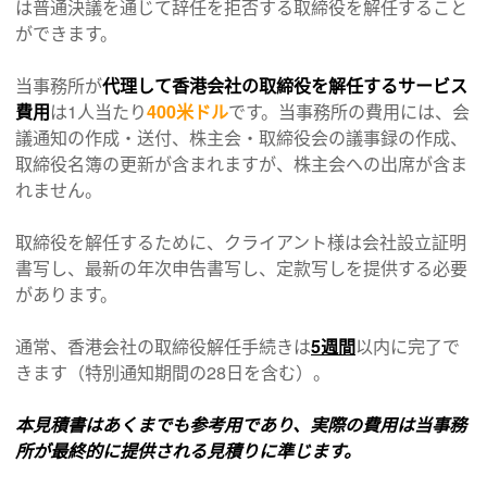
は普通決議を通じて辞任を拒否する取締役を解任すること
ができます。
当事務所が
代理して香港会社の取締役を解任するサービス
費用
は1人当たり
400米ドル
です。当事務所の費用には、会
議通知の作成・送付、株主会・取締役会の議事録の作成、
取締役名簿の更新が含まれますが、株主会への出席が含ま
れません。
取締役を解任するために、クライアント様は会社設立証明
書写し、最新の年次申告書写し、定款写しを提供する必要
があります。
通常、香港会社の取締役解任手続きは
5週間
以内に完了で
きます（特別通知期間の28日を含む）。
本見積書はあくまでも参考用であり、実際の費用は当事務
所が最終的に提供される見積りに準じます。