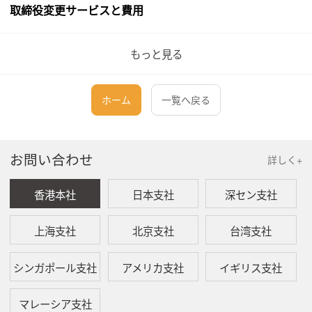
取締役変更サービスと費用
当事務所が代理して香港会社の取締役を解任するサービス
もっと見る
費用は400米ドル
です。具体的には以下の通りです。
(1)
会社の定款の確認
ホーム
一覧へ戻る
(2)
取締役解任の理由、株主会の場所・日付・時間を確
認するためのクライアント様との相談
(3)
取締役解任の特別通知、取締役会議事録、株主会議
お問い合わせ
事録、普通決議及び香港会社の指定したフォームの
詳しく+
作成
香港本社
日本支社
深セン支社
(4)
会議に参加する資格のある者への会議通知の送信
(5)
指定したフォームの香港会社登記所への提出
上海支社
北京支社
台湾支社
備考：
シンガポール支社
アメリカ支社
イギリス支社
(1)
上述の費用には取締役解任に関する株主会への出席
が含まれません。
マレーシア支社