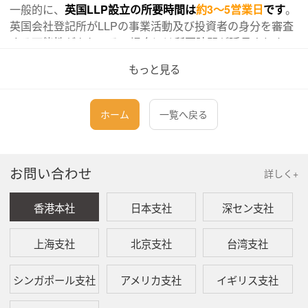
一般的に、
英国LLP設立の所要時間は
約3～5営業日
です
。
英国会社登記所がLLPの事業活動及び投資者の身分を審査
する可能性があり、その場合には所要時間が延長されま
す。
もっと見る
本見積書は、ライセンス・許可の別途申請が不要である
LLPに適用されます。クライアント様の英国LLPがライセ
ホーム
一覧へ戻る
ンス・許可の別途申請が必要である場合、当事務所は相応
するサービスが提供でき、費用が別途相談となります。
お問い合わせ
詳しく+
本見積書はあくまでも参考用であり、実際の費用は当事務
所が最終的に提供された見積りを基準とします。
香港本社
日本支社
深セン支社
設立サービスと費用
上海支社
北京支社
台湾支社
当事務所が代理して英国LLPを設立するサービス
費用は
1000ポンド
です（政府への申請料を含む）。具体的には以
シンガポール支社
アメリカ支社
イギリス支社
下のサービスが含まれます。