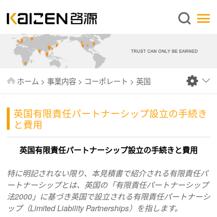
日本語
ホーム
企業情報
事業内容
ホーム
>
事業内容
>
コーポレート
>
英国
ニュース
情報
英国有限責任パートナーシップ設立の手続き
と費用
出版物
よくあるご質問
英国有限責任パートナーシップ設立の手続きと費用
お問い合わせ
特に明記されない限り、本見積書で紹介される有限責任パ
ートナーシップとは、英国の「有限責任パートナーシップ
法2000」に基づき英国で設立される有限責任パートナーシ
ップ（Limited Liability Partnerships）を指します。