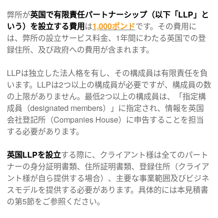
弊所が
英国で有限責任パートナーシップ（以下「LLP」と
いう）を設立する費用
は
1,000ポンド
です。その費用に
は、弊所の設立サービス料金、1年間にわたる英国での登
録住所、及び政府への費用が含まれます。
LLPは独立した法人格を有し、その構成員は有限責任を負
います。LLPは2つ以上の構成員が必要ですが、構成員の数
の上限がありません。最低2つ以上の構成員は、「指定構
成員（designated members）」に指定され、情報を英国
会社登記所（Companies House）に申告することを担当
する必要があります。
英国LLPを設立
する際に、クライアント様は全てのパート
ナーの身分証明書類、住所証明書類、登録住所（クライア
ント様が自ら提供する場合）、主要な事業範囲及びビジネ
スモデルを提供する必要があります。具体的には本見積書
の第5節をご参照ください。