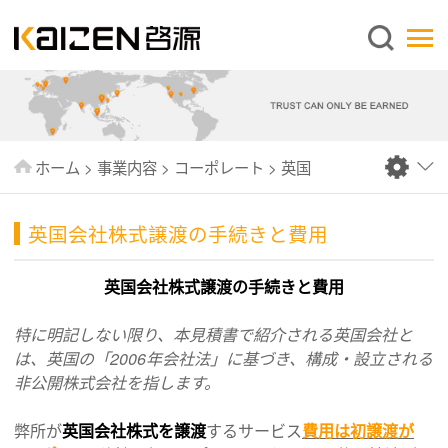
日本語
ホーム
企業情報
事業内容
ホーム
>
事業内容
>
コーポレート
>
英国
ニュース
情報
英国会社株式譲渡の手続きと費用
出版物
英国会社株式譲渡の手続きと費用
よくあるご質問
特に明記しない限り、本見積書で紹介される英国会社と
お問い合わせ
は、英国の「2006年会社法」に基づき、構成・設立される
非公開株式会社を指します。
弊所が
英国会社株式を譲渡
するサービス
費用は初譲渡が