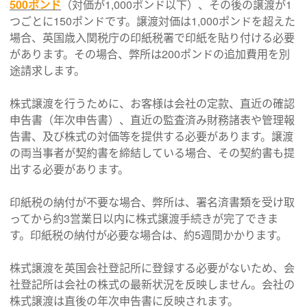
500ポンド
（対価が1,000ポンド以下）、その後の譲渡が1
つごとに150ポンドです。譲渡対価は1,000ポンドを超えた
場合、英国歳入関税庁の印紙税署で印紙を貼り付ける必要
があります。その場合、弊所は200ポンドの追加費用を別
途請求します。
株式譲渡を行うために、お客様は会社の定款、直近の確認
申告書（年次申告書）、直近の監査済み財務諸表や管理報
告書、及び株式の対価等を提供する必要があります。譲渡
の両当事者が契約書を締結している場合、その契約書も提
出する必要があります。
印紙税の納付が不要な場合、弊所は、署名済書類を受け取
ってから約3営業日以内に株式譲渡手続きが完了できま
す。印紙税の納付が必要な場合は、約5週間かかります。
株式譲渡を英国会社登記所に登録する必要がないため、会
社登記所は会社の株式の最新状況を反映しません。会社の
株式譲渡は直後の年次申告書に反映されます。