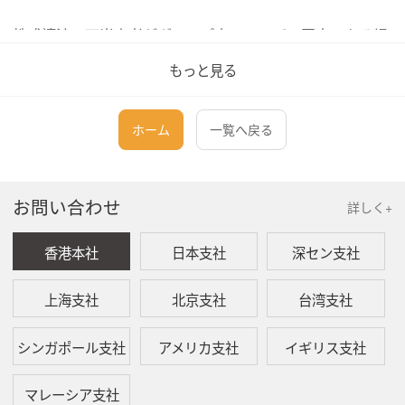
株式譲渡の両当事者がグループ内のメンバー同士である場
合、株式譲渡はグループ法人間の譲渡となり、会社は印紙
もっと見る
税の免除を申請することができます。この見積りには、印
紙税の免除を申請するサービスは含まれていません。必要
に応じて弊所は印紙税の免除を申請するサービスが提供で
ホーム
一覧へ戻る
きます。費用は別途相談となります。
本見積書はあくまでも参考用に過ぎず、実際の費用は弊所
お問い合わせ
詳しく+
が最終的に提供した見積りとなります。
株式譲渡サービスと費用
香港本社
日本支社
深セン支社
弊所が
英国会社株式を譲渡
するサービス
費用は初譲渡が
上海支社
北京支社
台湾支社
500ポンド
（対価が1,000ポンド以下）、その後の譲渡が1
つごとに
150ポンド
です。弊所のサービス費用には印紙税
シンガポール支社
アメリカ支社
イギリス支社
の納付代行が含まれません。具体的なサービスは以下の通
りです。
マレーシア支社