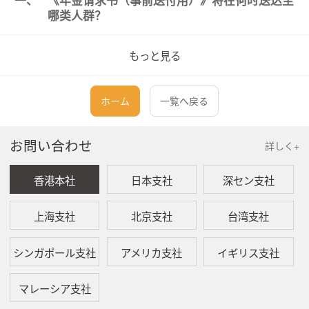
一、
《年金请求书（事前送付用）》将在何时送达至
哪类人群？
对于获得领取特别支付的老龄厚生年金权
もっと見る
利的人士，日本年金机构将在开始向其支
付老龄年金前的3个月，将记载有基础年金
番号、姓名、出生日期、性别、地址及年
ホーム
一覧へ戻る
金参保记录的《年金请求书（事前送付
用）》送至该人士本人。
对于在65岁获得领取老龄基础年金、老龄
お問い合わせ
詳しく+
厚生年金权利的人士，日本年金机构将在
该人士满65岁前的3个月，将记载有年金参
香港本社
日本支社
深セン支社
保记录的《年金请求书（事前送付用）》
送至该人士本人。
对于虽然获得领取特别支付的老龄厚生年
上海支社
北京支社
台湾支社
金权利，但未决定年金的人士，日本年金
机构在该人士满65岁前的3个月，将记载有
シンガポール支社
アメリカ支社
イギリス支社
年金参保记录的《年金请求书（事前送付
用）》送至该人士本人。
マレーシア支社