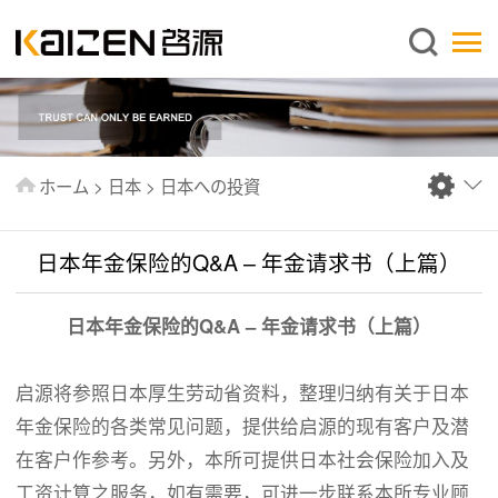
日本語
ホーム
企業情報
事業内容
ホーム
>
日本
>
日本への投資
ニュース
情報
日本年金保险的Q&A – 年金请求书（上篇）
出版物
日本年金保险的Q&A – 年金请求书（上篇）
よくあるご質問
お問い合わせ
启源将参照日本厚生劳动省资料，整理归纳有关于日本
年金保险的各类常见问题，提供给启源的现有客户及潜
在客户作参考。另外，本所可提供日本社会保险加入及
工资计算之服务，如有需要，可进一步联系本所专业顾