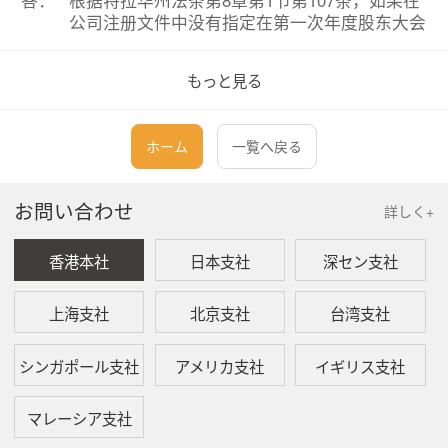
答：
根据特拉华州法条第8章第1节第107条，如果在
公司注册文件中没有指定在第一次年度股东大会
之前担任董事的人员，那么在选出董事之前，公
司成立人应管理公司的事务，并可采取一切必要
もっと見る
和适当的措施来完善公司的组织结构，包括通过
公司的原始章程和选举董事。
ホーム
一覧へ戻る
问：
谁可以担任公司成立人？
答：
特拉华州法条没有明确规定谁可以担任公司成立
お問い合わせ
詳しく+
人。一般来说，公司成立人必须年满18岁。公司
成立人可以是律师或其他被明确雇用来担任公司
香港本社
日本支社
深セン支社
成立人的个人。公司成立人也可由股东、董事会
成员或高管担任。
上海支社
北京支社
台湾支社
因为公司成立人可代表公司签署法律文件，所以
他们应该有权力代表公司行事。公司注册完成
シンガポール支社
アメリカ支社
イギリス支社
后，成立人也可以作为注册代理人。
マレーシア支社
问：
有限责任公司是否有公司成立人？