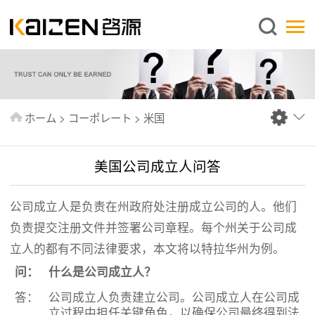
日本語
ホーム
企業情報
事業内容
ホーム
>
コーポレート
>
米国
ニュース
情報
美国公司成立人问答
出版物
公司成立人是负责在州政府处注册成立公司的人。他们
よくあるご質問
负责提交注册文件并签署公司章程。每个州关于公司成
お問い合わせ
立人的都有不同法律要求，本文将以特拉华州为例。
问：
什么是公司成立人？
答：
公司成立人负责建立公司。公司成立人在公司成
立过程中担任关键角色，以确保公司最终得到法