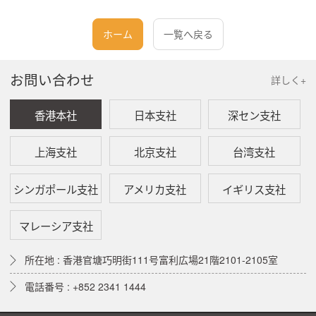
ホーム
一覧へ戻る
お問い合わせ
詳しく+
香港本社
日本支社
深セン支社
上海支社
北京支社
台湾支社
シンガポール支社
アメリカ支社
イギリス支社
マレーシア支社
所在地 : 香港官塘巧明街111号富利広場21階2101-2105室
電話番号 : +852 2341 1444