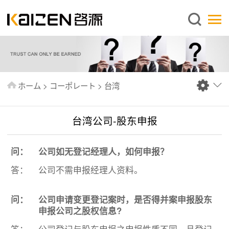
日本語
ホーム
企業情報
事業内容
ホーム
>
コーポレート
>
台湾
ニュース
情報
台湾公司-股东申报
出版物
问：
公司如无登记经理人，如何申报？
よくあるご質問
答：
公司不需申报经理人资料。
お問い合わせ
问：
公司申请变更登记案时，是否得并案申报股东
申报公司之股权信息?