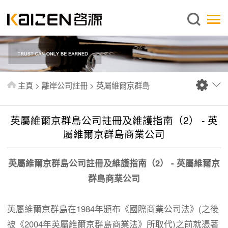
繁體中文
主頁
關於啓源
服務範圍
主頁
>
離岸公司註冊
>
英屬維爾京群島
新聞中心
資料庫
英屬維爾京群島公司註冊及維護指南（2） - 英
出版刊物
屬維爾京群島商業公司
常見問題
英屬維爾京群島公司註冊及維護指南（2） - 英屬維爾京
聯絡我們
群島商業公司
英屬維爾京群島在1984年頒布《國際商業公司法》(之後
被《
2004年英屬維爾京群島商業法
》所取代)之前就憑著