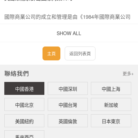
國際商業公司的成立和管理是由《1984年國際商業公司
法》（"國際商業公司法"）所規管，以下為國際商業公司
SHOW ALL
的一些特點：
主頁
返回列表頁
一、
根據《國際商業公司法》成立的國際商業公司可
完全豁免繳交所得稅。這包括豁免資本增值稅和
所有形式的預扣稅，而且亦沒有外匯管制的規
聯絡我們
更多+
定；
二、
公司名稱必須包含以下其中一個詞語：
中國香港
中國深圳
中國上海
Limited、Corporation、Incorporated、Societe
Anonyme、Sociedad Anonima 或上述詞語的縮
中國北京
中國台灣
新加坡
寫；
三、
設有公司組織章程大鋼和細則。它的標準格式是
美國紐約
英國倫敦
日本東京
為簡單的公司結構而設計的，可在註冊後再進行
修改。另外，在公司成立之前，亦可以根據客戶
馬來西亞
的要求，定制特殊格式的公司組織章程大鋼和細