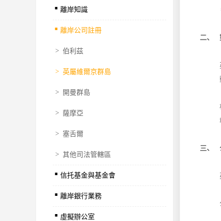
.
離岸知識
.
離岸公司註冊
二、 
>
伯利茲
>
英屬維爾京群島
>
開曼群島
>
薩摩亞
>
塞舌爾
三、 
>
其他司法管轄區
.
信托基金與基金會
.
離岸銀行業務
.
虛擬辦公室