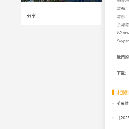
如果您
電郵
分享
電話： +
手提電話：
Whats
Skype:
我們的
下載
相關
英屬維
《20