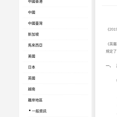
中國香港
中國
中國臺灣
《20
新加坡
《英屬
馬來西亞
規定了
美國
一、 
日本
英國
越南
離岸地區
.
一般資訊