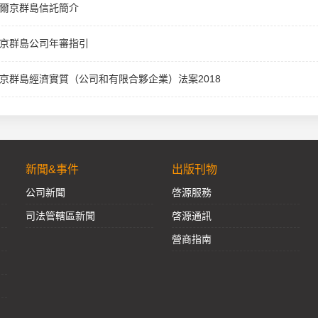
爾京群島信託簡介
京群島公司年審指引
京群島經濟實質（公司和有限合夥企業）法案2018
新聞&事件
出版刊物
公司新聞
啓源服務
司法管轄區新聞
啓源通訊
營商指南