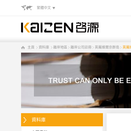
繁體中文
主頁
資料庫
離岸地區
離岸公司註冊
英屬維爾京群島
英屬
資料庫