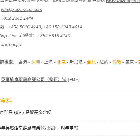
需要進一步的資訊或協助，煩請您瀏覽本所的官方網站
www.kaizencpa.
：
info@kaizencpa.com
852 2341 1444
+852 5616 4140, +86 152 1943 4614
App, Line 和微信： +852 5616 4140
 kaizencpa
辦事處
：
香港
-
深圳
-
上海
-
北京
-
新加坡
-
台北
-
紐約
-
倫敦
-
東京
-
：
英屬維京群島商業公司（修正）法
[PDF]
資料
京群島 (BVI) 投資基金介紹
23年英屬維京群島商業公司法》- 周年申報