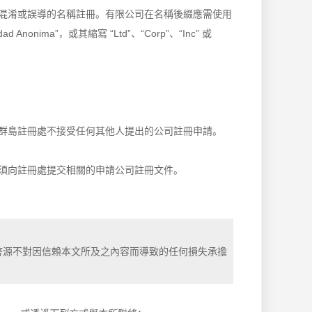
混淆或誤導的名稱註冊。有限公司在名稱後綴應需使用
ociedad Anonima”，或其縮寫 “Ltd”、“Corp”、“Inc” 或
群島註冊處不接受任何其他人提出的公司註冊申請。
須向註冊處提交相關的申請公司註冊文件。
啓源不對因信賴本文所及之內容而導致的任何損失承擔