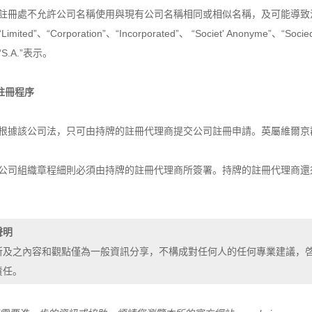
註冊處不允許公司名稱使用與現有公司名稱相同或相似名稱，及可能導致
“Limited”、“Corporation”、“Incorporated”、 “Societ' Anonyme”、“S
“S.A.”表示。
註冊程序
根據該公司法，只可由持牌的註冊代理商提交公司註冊申請。英屬維爾京
公司組織章程細則必須由持牌的註冊代理商所簽署。持牌的註冊代理商還
聲明
所及之內容和觀點僅為一般資訊分享，不構成對任何人的任何專業建議，
責任。