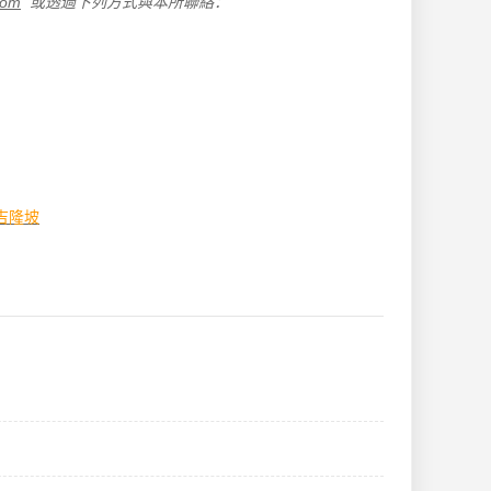
com
或透過下列方式與本所聯絡：
吉隆坡