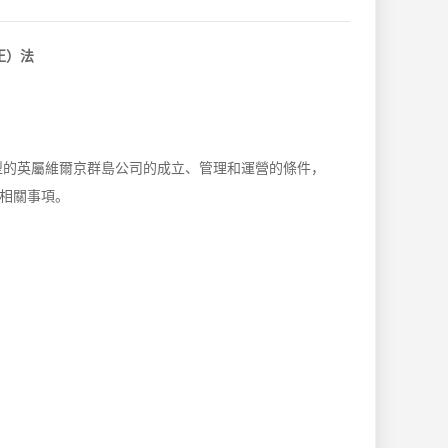
正）法
型的英屬維爾京群島公司的成立、管理和運營的條件，
相關事項。